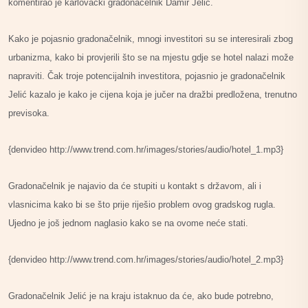
komentirao je karlovački gradonačelnik Damir Jelić.
Kako je pojasnio gradonačelnik, mnogi investitori su se interesirali zbog
urbanizma, kako bi provjerili što se na mjestu gdje se hotel nalazi može
napraviti. Čak troje potencijalnih investitora, pojasnio je gradonačelnik
Jelić kazalo je kako je cijena koja je jučer na dražbi predložena, trenutno
previsoka.
{denvideo http://www.trend.com.hr/images/stories/audio/hotel_1.mp3}
Gradonačelnik je najavio da će stupiti u kontakt s državom, ali i
vlasnicima kako bi se što prije riješio problem ovog gradskog rugla.
Ujedno je još jednom naglasio kako se na ovome neće stati.
{denvideo http://www.trend.com.hr/images/stories/audio/hotel_2.mp3}
Gradonačelnik Jelić je na kraju istaknuo da će, ako bude potrebno,