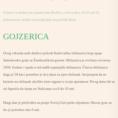
Prijavit se možete na sastancima Društva, u četvrtak u 19,30 sati ili
jednostavno dođite u ponedjeljak na početak škole.
GOJZERICA
Ovog vikenda naše društvo pohodi Karlovačku obilaznicu koja spaja
Samoborsko gorje sa Žumberačkom gorom. Obilaznica je svečano otvorena
1959. Godine i spada u red naših najstarijih obilaznica. Čitava obilaznica
duga je 56 km i potrebno je dva dana za njen obilazak. Savjetujem da ne
krenete na obilazak ukoliko niste sigurni u svoju spremnost. Prvog dana ide se
od Japetića do doma na Vodicama cca 8 do 10 sati.
Drugi dan je predviđen za posjet Svetoj Geri preko sljemena i Ravne gore za
što je potrebno oko 6 sati.