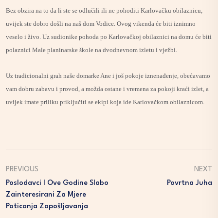
Bez obzira na to da li ste se odlučili ili ne pohoditi Karlovačku obilaznicu,
uvijek ste dobro došli na naš dom Vodice. Ovog vikenda će biti iznimno
veselo i živo. Uz sudionike pohoda po Karlovačkoj obilaznici na domu će biti
polaznici Male planinarske škole na dvodnevnom izletu i vježbi.
Uz tradicionalni grah naše domarke Ane i još pokoje iznenađenje, obećavamo
vam dobru zabavu i provod, a možda ostane i vremena za pokoji kraći izlet, a
uvijek imate priliku priključiti se ekipi koja ide Karlovačkom obilaznicom.
PREVIOUS
NEXT
Poslodavci I Ove Godine Slabo
Povrtna Juha
Zainteresirani Za Mjere
Poticanja Zapošljavanja