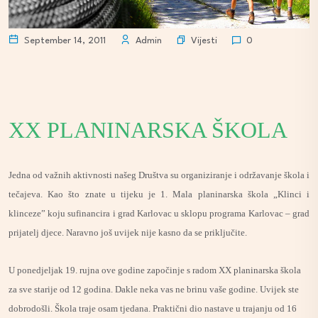
Vijesti
September 14, 2011
Admin
0
XX PLANINARSKA ŠKOLA
Jedna od važnih aktivnosti našeg Društva su organiziranje i održavanje škola i
tečajeva. Kao što znate u tijeku je 1. Mala planinarska škola „Klinci i
klinceze” koju sufinancira i grad Karlovac u sklopu programa Karlovac – grad
prijatelj djece. Naravno još uvijek nije kasno da se priključite.
U ponedjeljak 19. rujna ove godine započinje s radom XX planinarska škola
za sve starije od 12 godina. Dakle neka vas ne brinu vaše godine. Uvijek ste
dobrodošli. Škola traje osam tjedana. Praktični dio nastave u trajanju od 16