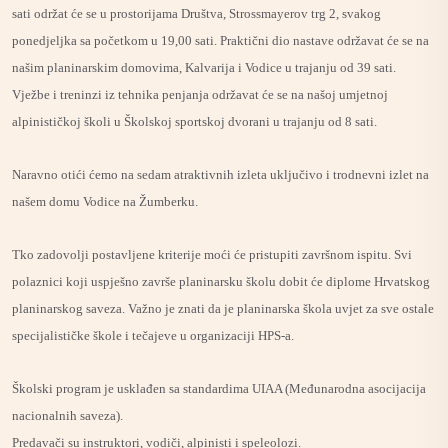
sati održat će se u prostorijama Društva, Strossmayerov trg 2, svakog
ponedjeljka sa početkom u 19,00 sati. Praktični dio nastave održavat će se na
našim planinarskim domovima, Kalvarija i Vodice u trajanju od 39 sati.
Vježbe i treninzi iz tehnika penjanja održavat će se na našoj umjetnoj
alpinističkoj školi u Školskoj sportskoj dvorani u trajanju od 8 sati.
Naravno otići ćemo na sedam atraktivnih izleta uključivo i trodnevni izlet na
našem domu Vodice na Žumberku.
Tko zadovolji postavljene kriterije moći će pristupiti završnom ispitu. Svi
polaznici koji uspješno završe planinarsku školu dobit će diplome Hrvatskog
planinarskog saveza. Važno je znati da je planinarska škola uvjet za sve ostale
specijalističke škole i tečajeve u organizaciji HPS-a.
Školski program je usklađen sa standardima UIAA (Međunarodna asocijacija
nacionalnih saveza).
Predavači su instruktori, vodiči, alpinisti i speleolozi.