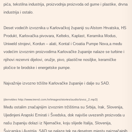
pića, tekstilna industrija, proizvodnja proizvoda od gume i plastike, drvna
industrija i ostalo.
Deset vodećih izvoznika u Karlovačkoj županiji su Alstom Hrvatska, HS
Produkt, Karlovačka pivovara, Kelteks, Kaplast, Keramika Modus,
Uniweld strojevi, Kordun – alati, Kontal i Croatia Pumpe Nova,a među
vodećim izvoznim proizvodima Karlovačke županije nalaze se turbine i
njihovi rezervni dijelovi, oružje, pivo, plastične nosiljke, keramičke
pločice te brodske i energetske pumpe.
Najvažnije izvozno tržište Karlovačke županije i dalje su SAD.
{denvideo http://www.trend.com.hr/images/stories/audio/izvoz_2.mp3}
Među ostalim značajnijim izvoznim tržištima su Srbija, Irak, Slovenija,
Ujedinjeni Arapski Emirati i Švedska, dok najviše uvezenih proizvoda u
našu županiju dolazi iz Njemačke, koju slijede Italija, Slovenija,
Švicarska i Austrija. SAD se nalaze tek na desetom mjestu najznačajnih