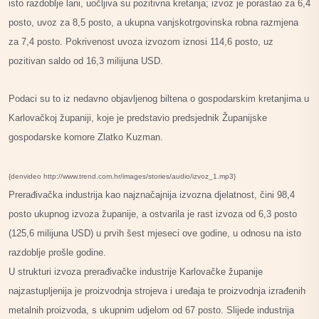
isto razdoblje lani, uočljiva su pozitivna kretanja; izvoz je porastao za 6,4
posto, uvoz za 8,5 posto, a ukupna vanjskotrgovinska robna razmjena
za 7,4 posto. Pokrivenost uvoza izvozom iznosi 114,6 posto, uz
pozitivan saldo od 16,3 milijuna USD.
Podaci su to iz nedavno objavljenog biltena o gospodarskim kretanjima u
Karlovačkoj županiji, koje je predstavio predsjednik Županijske
gospodarske komore Zlatko Kuzman.
{denvideo http://www.trend.com.hr/images/stories/audio/izvoz_1.mp3}
Prerađivačka industrija kao najznačajnija izvozna djelatnost, čini 98,4
posto ukupnog
izvoza županije, a ostvarila je rast izvoza od 6,3 posto
(125,6 milijuna USD) u prvih šest
mjeseci ove godine, u odnosu na isto
razdoblje prošle godine.
U strukturi izvoza prerađivačke industrije Karlovačke županije
najzastupljenija je
proizvodnja strojeva i uređaja te proizvodnja izrađenih
metalnih proizvoda, s ukupnim udjelom od 67 posto. Slijede industrija