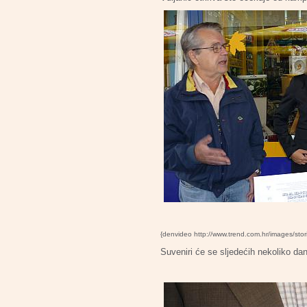
{denvideo http://www.trend.com.hr/images/stor
Suveniri će se sljedećih nekoliko dan