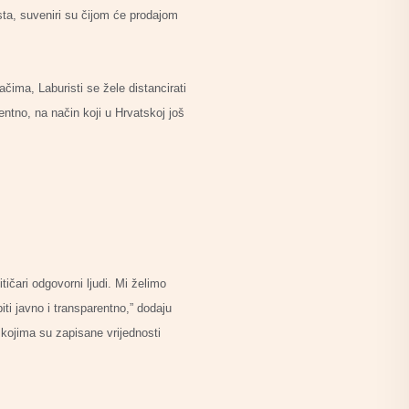
sta, suveniri su čijom će prodajom
ima, Laburisti se žele distancirati
entno, na način koji u Hrvatskoj još
tičari odgovorni ljudi. Mi želimo
iti javno i transparentno,” dodaju
 kojima su zapisane vrijednosti