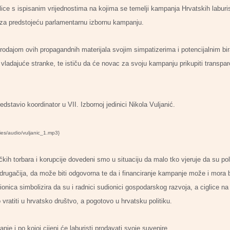
lice s ispisanim vrijednostima na kojima se temelji kampanja Hrvatskih laburi
c za predstojeću parlamentarnu izbornu kampanju.
jom ovih propagandnih materijala svojim simpatizerima i potencijalnim birač
u vladajuće stranke, te ističu da će novac za svoju kampanju prikupiti transpar
dstavio koordinator u VII. Izbornoj jedinici Nikola Vuljanić.
ies/audio/vuljanic_1.mp3}
kih torbara i korupcije dovedeni smo u situaciju da malo tko vjeruje da su poli
i drugačija, da može biti odgovorna te da i financiranje kampanje može i mora b
onica simbolizira da su i radnici sudionici gospodarskog razvoja, a ciglice na
 vratiti u hrvatsko društvo, a pogotovo u hrvatsku politiku.
je i po kojoj cijeni će laburisti prodavati svoje suvenire.