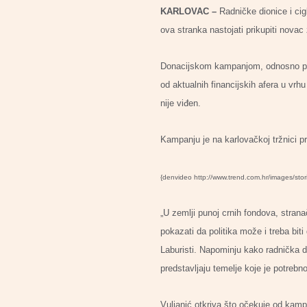
KARLOVAC –
Radničke dionice i cig
ova stranka nastojati prikupiti nova
Donacijskom kampanjom, odnosno proda
od aktualnih financijskih afera u vrh
nije viđen.
Kampanju je na karlovačkoj tržnici pre
{denvideo http://www.trend.com.hr/images/stor
„U zemlji punoj crnih fondova, stranač
pokazati da politika može i treba bit
Laburisti. Napominju kako radnička di
predstavljaju temelje koje je potrebno
Vuljanić otkriva što očekuje od kampan