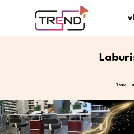
v
Laburi
Trend