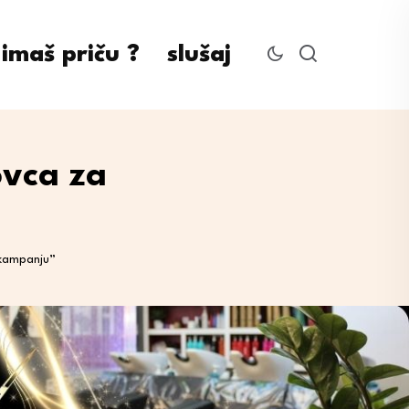
imaš priču ?
slušaj
ovca za
 kampanju”