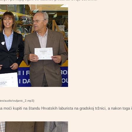
ies/audio/vuljanic_2.mp3}
a moći kupiti na štandu Hrvatskih laburista na gradskoj tržnici, a nakon toga 