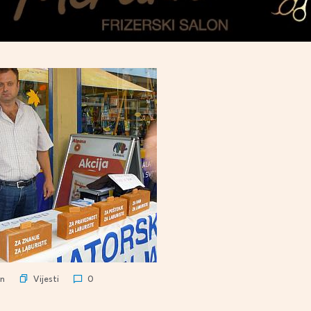
Vijesti
n
0