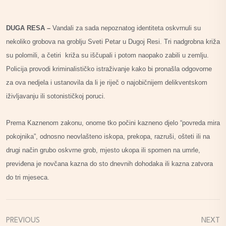
DUGA RESA –
Vandali za sada nepoznatog identiteta oskvrnuli su
nekoliko grobova na groblju Sveti Petar u Dugoj Resi. Tri nadgrobna križa
su polomili, a četiri križa su iščupali i potom naopako zabili u zemlju.
Policija provodi kriminalističko istraživanje kako bi pronašla odgovorne
za ova nedjela i ustanovila da li je riječ o najobičnijem delikventskom
iživljavanju ili sotonističkoj poruci.
Prema Kaznenom zakonu, onome tko počini kazneno djelo “povreda mira
pokojnika”, odnosno neovlašteno iskopa, prekopa, razruši, ošteti ili na
drugi način grubo oskvrne grob, mjesto ukopa ili spomen na umrle,
previđena je novčana kazna do sto dnevnih dohodaka ili kazna zatvora
do tri mjeseca.
PREVIOUS
NEXT