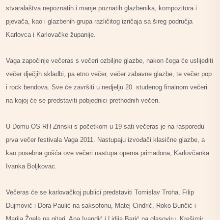
stvaralaštva nepoznatih i manje poznatih glazbenika, kompozitora i
pjevača, kao i glazbenih grupa različitog izričaja sa šireg područja
Karlovca i Karlovačke županije.
Vaga započinje večeras s večeri ozbiljne glazbe, nakon čega će uslijediti
večer dječjih skladbi, pa etno večer, večer zabavne glazbe, te večer pop
i rock bendova. Sve će završiti u nedjelju 20. studenog finalnom večeri
na kojoj će se predstaviti pobjednici prethodnih večeri.
U Domu OS RH Zrinski s početkom u 19 sati večeras je na rasporedu
prva večer festivala Vaga 2011. Nastupaju izvođači klasične glazbe, a
kao posebna gošća ove večeri nastupa operna primadona, Karlovčanka
Ivanka Boljkovac.
Večeras će se karlovačkoj publici predstaviti Tomislav Troha, Filip
Dujmović i Dora Paulić na saksofonu, Matej Cindrić, Roko Bunčić i
Marija Žgela na gitari, Ana Ivandić i Lidija Barić na glasoviru, Krešimir