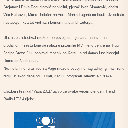
Stojanov i Erika Radusinović na violini, pjevač Ivan Šimatović, oboist
Vito Butković, Mirna Radočaj na violi i Marija Lugarić na flauti. Uz soliste
nastupaju i kvartet violina, i komorni ansambl Euterpa.
Ulaznice za festival možete po povoljnim cijenama nabaviti na
prodajnom mjestu koje se nalazi u prizemlju MV Trend centra na Trgu
Josipa Broza 2 i u papirnici Mozaik na Korzu, a od danas i na blagajni
Doma oružanih snaga.
No, ne brinite, ulaznice za Vagu možete osvojiti u nagradnoj igri na Trend
radiju svakog dana od 10 sati, kao i u programu Televizije 4 rijeke.
Glazbeni festival “Vaga 2011” uživo će svake večeri prenositi Trend
Radio i TV 4 rijeke.