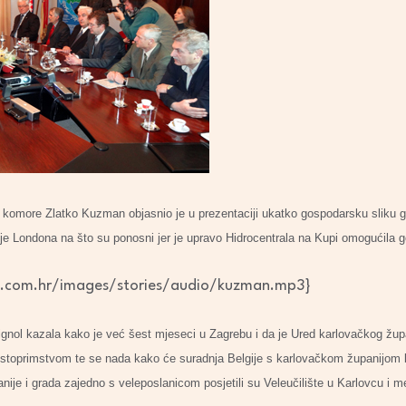
komore Zlatko Kuzman objasnio je u prezentaciji ukatko gospodarsku sliku gra
rije Londona na što su ponosni jer je upravo Hidrocentrala na Kupi omogućila 
d.com.hr/images/stories/audio/kuzman.mp3}
ignol kazala kako je već šest mjeseci u Zagrebu i da je Ured karlovačkog žup
ostoprimstvom te se nada kako će suradnja Belgije s karlovačkom županijom bit
nije i grada zajedno s veleposlanicom posjetili su Veleučilište u Karlovcu i m