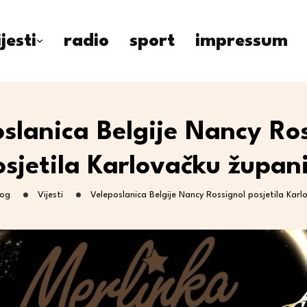
ijesti
radio
sport
impressum
slanica Belgije Nancy Ro
osjetila Karlovačku župani
log
Vijesti
Veleposlanica Belgije Nancy Rossignol posjetila Karl