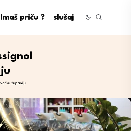
imaš priču ?
slušaj
ssignol
ju
ovačku županiju