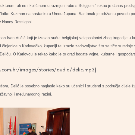
rukturom, ali ne i količinom u razmjeni robe s Belgijom.” rekao je danas pre
Zlatko Kuzman na sastanku u Uredu župana. Sastanak je održan u povodu pos
e Nancy Rossignol.
 Ivan Vučić koji je izrazio sućut belgijskoj veleposlanici zbog tragedije u koj
i činjenice o Karlovačkoj županiji te izrazio zadovoljstvo što se tiče suradnje
liću. O Karlovcu je rekao kako je to grad bogate vojne, kulturne i gospodars
.com.hr/images/stories/audio/delic.mp3}
štva, Delić je posebno naglasio kako su učenici i studenti s područja cijele ž
ržavnoj i međunarodnoj razini.