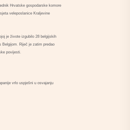
dsjednik Hrvatske gospodarske komore
jeta veleposlanice Kraljevine
oj je živote izgubilo 28 belgijskih
 s Belgijom. Riječ je zatim predao
ke povijesti.
upanije vrlo uspješni u osvajanju