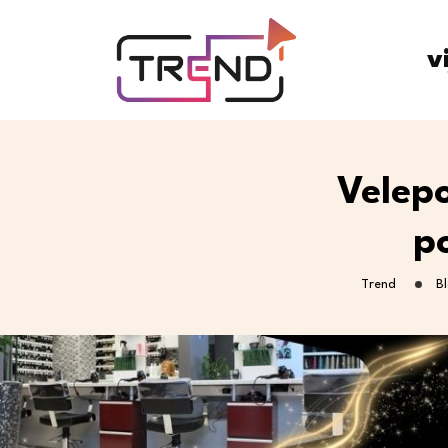
v
Velepo
p
Trend
B