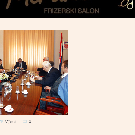
Vijesti
0