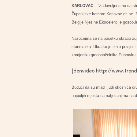
KARLOVAC
– ”Zadovoljni smo sa st
Županijske komore Karlovac dr. sc. 
Belgije Njezine Ekscelencije gospođ
Nazočnima se na početku obratio župan
stanovnika. Ukratko je iznio povijest 
zamjeniku gradonačelnika Dubravku De
{denvideo http://www.trend
Budući da su mladi ljudi okosnica dru
najboljih mjesta na natjecanjima na d