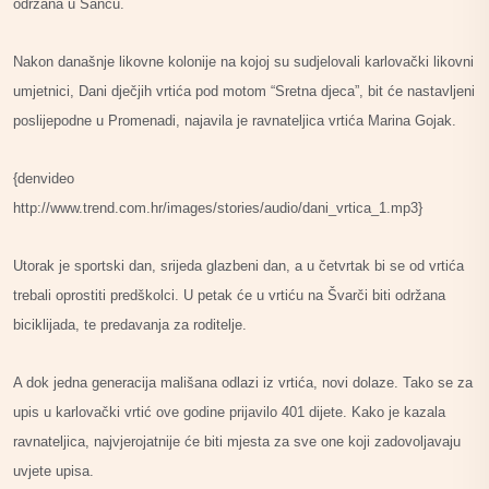
održana u Šancu.
Nakon današnje likovne kolonije na kojoj su sudjelovali karlovački likovni
umjetnici, Dani dječjih vrtića pod motom “Sretna djeca”, bit će nastavljeni
poslijepodne u Promenadi, najavila je ravnateljica vrtića Marina Gojak.
{denvideo
http://www.trend.com.hr/images/stories/audio/dani_vrtica_1.mp3}
Utorak je sportski dan, srijeda glazbeni dan, a u četvrtak bi se od vrtića
trebali oprostiti predškolci. U petak će u vrtiću na Švarči biti održana
biciklijada, te predavanja za roditelje.
A dok jedna generacija mališana odlazi iz vrtića, novi dolaze. Tako se za
upis u karlovački vrtić ove godine prijavilo 401 dijete. Kako je kazala
ravnateljica, najvjerojatnije će biti mjesta za sve one koji zadovoljavaju
uvjete upisa.