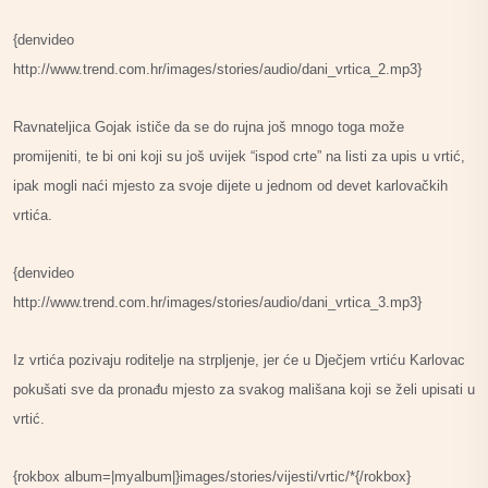
{denvideo
http://www.trend.com.hr/images/stories/audio/dani_vrtica_2.mp3}
Ravnateljica Gojak ističe da se do rujna još mnogo toga može
promijeniti, te bi oni koji su još uvijek “ispod crte” na listi za upis u vrtić,
ipak mogli naći mjesto za svoje dijete u jednom od devet karlovačkih
vrtića.
{denvideo
http://www.trend.com.hr/images/stories/audio/dani_vrtica_3.mp3}
Iz vrtića pozivaju roditelje na strpljenje, jer će u Dječjem vrtiću Karlovac
pokušati sve da pronađu mjesto za svakog mališana koji se želi upisati u
vrtić.
{rokbox album=|myalbum|}images/stories/vijesti/vrtic/*{/rokbox}