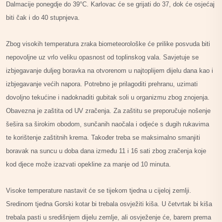
Dalmacije ponegdje do 39°C. Karlovac će se grijati do 37, dok će osjećaj
biti čak i do 40 stupnjeva.
Zbog visokih temperatura zraka biometeorološke će prilike posvuda biti
nepovoljne uz vrlo veliku opasnost od toplinskog vala. Savjetuje se
izbjegavanje duljeg boravka na otvorenom u najtoplijem dijelu dana kao i
izbjegavanje većih napora. Potrebno je prilagoditi prehranu, uzimati
dovoljno tekućine i nadoknaditi gubitak soli u organizmu zbog znojenja.
Obavezna je zaštita od UV zračenja. Za zaštitu se preporučuje nošenje
šešira sa širokim obodom, sunčanih naočala i odjeće s dugih rukavima
te korištenje zaštitnih krema. Također treba se maksimalno smanjiti
boravak na suncu u doba dana između 11 i 16 sati zbog zračenja koje
kod djece može izazvati opekline za manje od 10 minuta.
Visoke temperature nastavit će se tijekom tjedna u cijeloj zemlji.
Sredinom tjedna Gorski kotar bi trebala osvježiti kiša. U četvrtak bi kiša
trebala pasti u središnjem dijelu zemlje, ali osvježenje će, barem prema