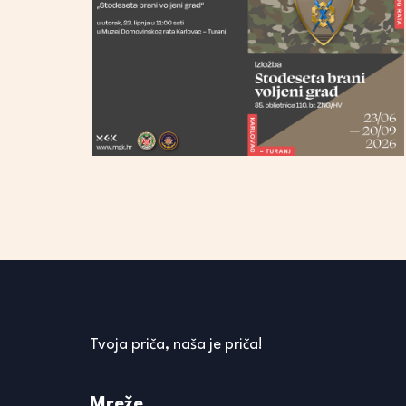
Tvoja priča, naša je priča!
Mreže