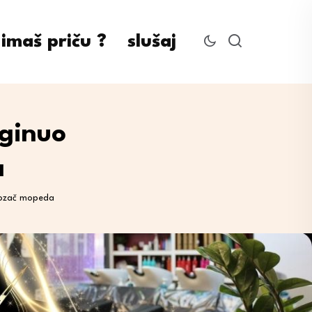
imaš priču ?
slušaj
oginuo
a
vozač mopeda