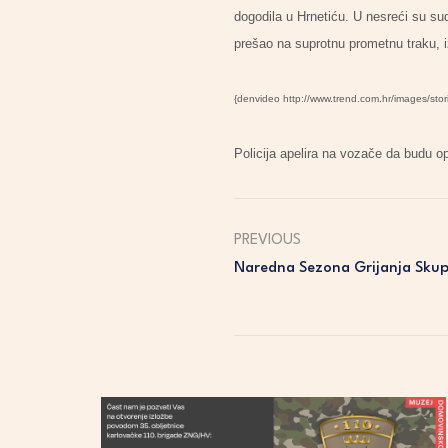
dogodila u Hrnetiću. U nesreći su su
prešao na suprotnu prometnu traku, 
{denvideo http://www.trend.com.hr/images/sto
Policija apelira na vozače da budu o
PREVIOUS
Naredna Sezona Grijanja Skup