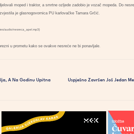
djelovali moped i traktor, a smrtne ozljede zadobio je vozač mopeda. Do nesr
izvjestila je glasnogovornica PU karlovačke Tamara Grčić.
ries/audio/nesreca_apel.mp3}
prezni u prometu kako se ovakve nesreće ne bi ponavljale.
lja, A Na Godinu Upitna
Uspješno Završen Još Jedan Me