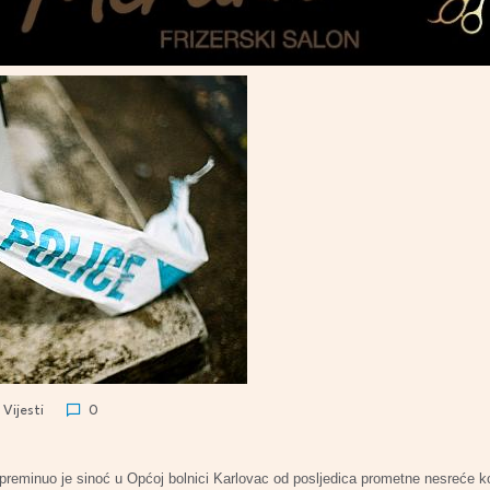
Vijesti
0
reminuo je sinoć u Općoj bolnici Karlovac od posljedica prometne nesreće ko