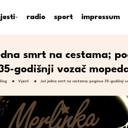
ijesti
radio
sport
impressum
edna smrt na cestama; p
35-godišnji vozač moped
Blog
Vijesti
Još jedna smrt na cestama; poginuo 35-godišnji 