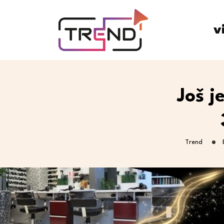
v
Još j
Trend