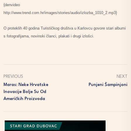
{denvideo
http://www.trend.com.hr/images/stories/audio/izlozba_1010_2.mp3}
O proteklih 40 godina Turističkog društva u Karlovcu govore stari albumi
s fotografijama, novinski članci, plakati i drugi izlošci.
PREVIOUS
NEXT
Maras: Neke Hrvatske
Punjeni Šampinjoni
Inovacije Bolje Su Od
Američkih Proizvoda