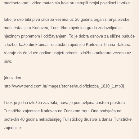
predmeta kao i video materijala koje su ustupili brojni pojedinci i tvrtke.
Iako je ovo bila prva izložba vezana uz 26 godina organiziranja pivske
manifestacije u Karlovcu, Turistčka zajednica grada zadovoljna je
njezinom pripremom i održavanjem. To je dobra osnova za slične buduće
izložbe, kaže direktorica Turističke zajednice Karlovca Tihana Bakarić.
Vjeruje da će iduće godine uspjeti prirediti izložbu karikatura vezanu uz
pivo.
{denvideo
http://www.trend.com.hr/images/stories/audio/izlozba_1010_1.mp3}
I dok je jedna izložba završila, nova je postavljena u istom prostoru
Turističke zajednice Karlovca na Zrinskom trgu. Ona podsjeća na
proteklih 40 godina nekadašnjeg Turističkog društva a danas Turističke
zajednice.