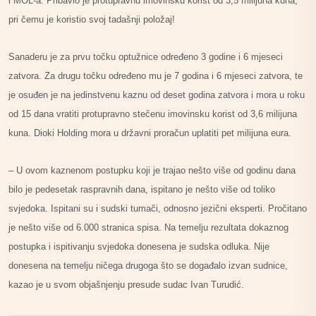
i MOL-a. Pribavio je protupravnu imovinsku korist od 3,5 milijuna kuna,
pri čemu je koristio svoj tadašnji položaj!
Sanaderu je za prvu točku optužnice određeno 3 godine i 6 mjeseci
zatvora. Za drugu točku određeno mu je 7 godina i 6 mjeseci zatvora, te
je osuđen je na jedinstvenu kaznu od deset godina zatvora i mora u roku
od 15 dana vratiti protupravno stečenu imovinsku korist od 3,6 milijuna
kuna. Dioki Holding mora u državni proračun uplatiti pet milijuna eura.
– U ovom kaznenom postupku koji je trajao nešto više od godinu dana
bilo je pedesetak raspravnih dana, ispitano je nešto više od toliko
svjedoka. Ispitani su i sudski tumači, odnosno jezični eksperti. Pročitano
je nešto više od 6.000 stranica spisa. Na temelju rezultata dokaznog
postupka i ispitivanju svjedoka donesena je sudska odluka. Nije
donesena na temelju ničega drugoga što se događalo izvan sudnice,
kazao je u svom objašnjenju presude sudac Ivan Turudić.