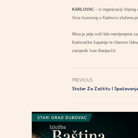
KARLOVAC
– U organizaciji Vojnog
Srca Isusovog u Karlovcu služena je
Misa je prije svih bila namijenjena z
Karlovačke županije te članove Udrug
zamjenik Ivan Banjavčić.
PREVIOUS
Stožer Za Zaštitu I Spašavanj