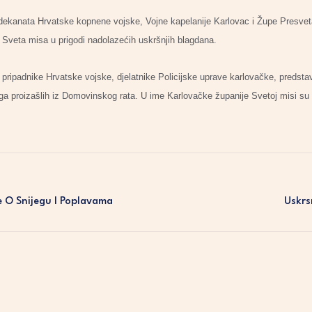
 dekanata Hrvatske kopnene vojske, Vojne kapelanije Karlovac i Župe Presve
 Sveta misa u prigodi nadolazećih uskršnjih blagdana.
a pripadnike Hrvatske vojske, djelatnike Policijske uprave karlovačke, predstav
a proizašlih iz Domovinskog rata. U ime Karlovačke županije Svetoj misi su 
e O Snijegu I Poplavama
Uskrs