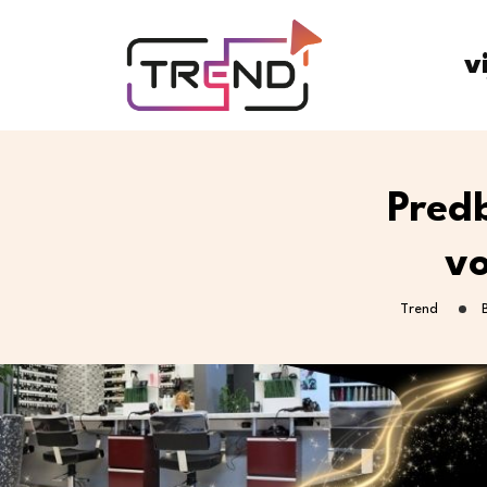
v
Pred
vo
Trend