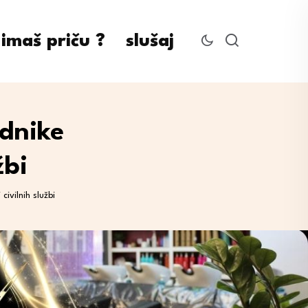
imaš priču ?
slušaj
dnike
žbi
ivilnih službi