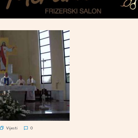
Vijesti
0