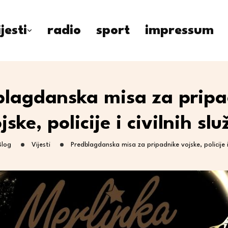
ijesti
radio
sport
impressum
blagdanska misa za pripa
jske, policije i civilnih slu
Blog
Vijesti
Predblagdanska misa za pripadnike vojske, policije i c