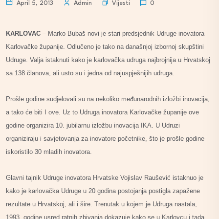
Vijesti
April 5, 2013
Admin
0
KARLOVAC
– Marko Bubaš novi je stari predsjednik Udruge inovatora
Karlovačke županije. Odlučeno je tako na današnjoj izbornoj skupštini
Udruge. Valja istaknuti kako je karlovačka udruga najbrojnija u Hrvatskoj
sa 138 članova, ali usto su i jedna od najuspješnijih udruga.
Prošle godine sudjelovali su na nekoliko međunarodnih izložbi inovacija,
a tako će biti I ove. Uz to Udruga inovatora Karlovačke županije ove
godine organizira 10. jubilarnu izložbu inovacija IKA. U Udruzi
organiziraju i savjetovanja za inovatore početnike, što je prošle godine
iskoristilo 30 mladih inovatora.
Glavni tajnik Udruge inovatora Hrvatske Vojislav Raušević istaknuo je
kako je karlovačka Udruge u 20 godina postojanja postigla zapažene
rezultate u Hrvatskoj, ali i šire. Trenutak u kojem je Udruga nastala,
1993. godine usred ratnih zbivanja dokazuje kako se u Karlovcu i tada