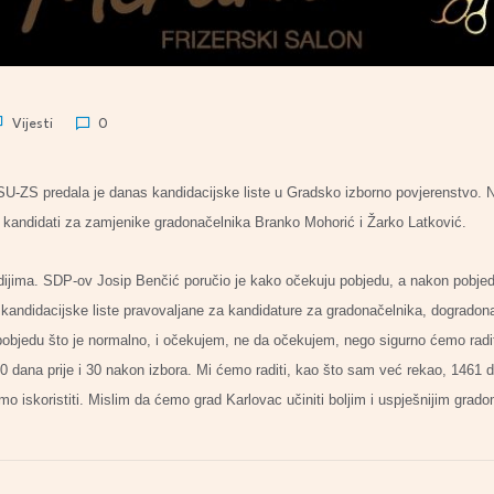
Vijesti
0
ZS predala je danas kandidacijske liste u Gradsko izborno povjerenstvo. Nosi
 kandidati za zamjenike gradonačelnika Branko Mohorić i Žarko Latković.
edijima. SDP-ov Josip Benčić poručio je kako očekuju pobjedu, a nakon pobjed
kandidacijske liste pravovaljane za kandidature za gradonačelnika, dogradona
edu što je normalno, i očekujem, ne da očekujem, nego sigurno ćemo raditi 
 30 dana prije i 30 nakon izbora. Mi ćemo raditi, kao što sam već rekao, 1461 
emo iskoristiti. Mislim da ćemo grad Karlovac učiniti boljim i uspješnijim grado