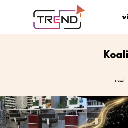
v
Koal
Trend