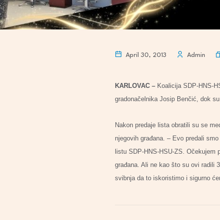
April 30, 2013
Admin
KARLOVAC
–
Koalicija SDP-HNS-HSU-
gradonačelnika Josip Benčić, dok su
Nakon predaje lista obratili su se m
njegovih građana. – Evo predali smo 
listu SDP-HNS-HSU-ZS. Očekujem pobj
građana. Ali ne kao što su ovi radili
svibnja da to iskoristimo i sigurno ć