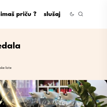
imaš priču ?
slušaj
edala
ke liste