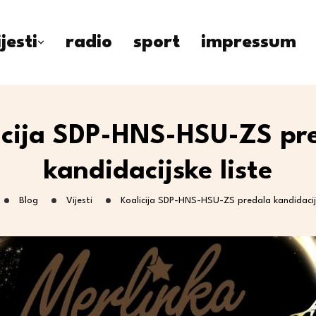
ijesti
radio
sport
impressum
icija SDP-HNS-HSU-ZS pr
kandidacijske liste
Blog
Vijesti
Koalicija SDP-HNS-HSU-ZS predala kandidacijs