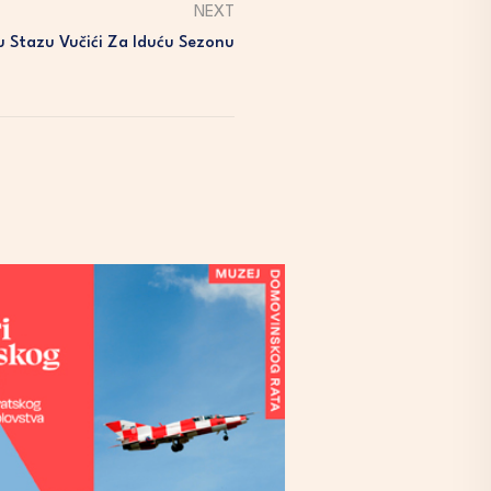
NEXT
u Stazu Vučići Za Iduću Sezonu