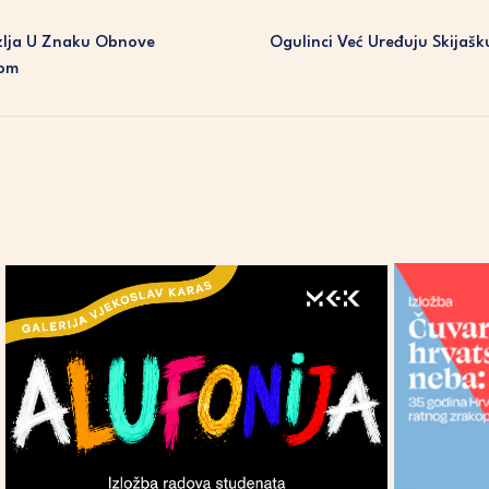
zlja U Znaku Obnove
Ogulinci Već Uređuju Skijašk
kom