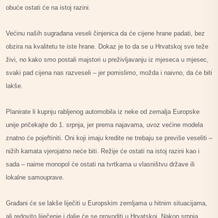
obuće ostati će na istoj razini.
Većinu naših sugrađana veseli činjenica da će cijene hrane padati, bez
obzira na kvalitetu te iste hrane. Dokaz je to da se u Hrvatskoj sve teže
živi, no kako smo postali majstori u preživljavanju iz mjeseca u mjesec,
svaki pad cijena nas razveseli – jer pomislimo, možda i naivno, da će biti
lakše.
Planirate li kupnju rabljenog automobila iz neke od zemalja Europske
unije pričekajte do 1. srpnja, jer prema najavama, uvoz većine modela
znatno će pojeftiniti. Oni koji imaju kredite ne trebaju se previše veseliti –
nižih kamata vjerojatno neće biti. Režije će ostati na istoj razini kao i
sada – naime monopol će ostati na tvrtkama u vlasništvu države ili
lokalne samouprave.
Građani će se lakše liječiti u Europskim zemljama u hitnim situacijama,
ali redovito liječenje i dalje će se provoditi u Hrvatskoj. Nakon srpnja