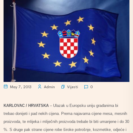
Vijesti
May 7, 2013
Admin
0
KARLOVAC / HRVATSKA
– Ulazak u Europsku uniju građanima bi
trebao donijeti i pad nekih cijena. Prema najavama cijene mesa, mesnih
proizvoda, te mlijeka i mliječnih proizvoda trebale bi biti umanjene i do 30
%. S druge pak strane cijene robe široke potrošnje, kozmetike, odjeće i