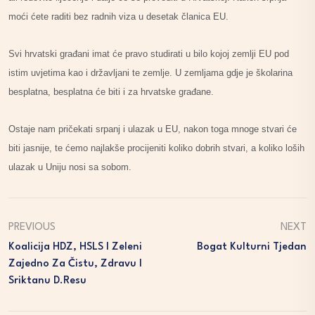
moći ćete raditi bez radnih viza u desetak članica EU.
Svi hrvatski građani imat će pravo studirati u bilo kojoj zemlji EU pod
istim uvjetima kao i državljani te zemlje. U zemljama gdje je školarina
besplatna, besplatna će biti i za hrvatske građane.
Ostaje nam pričekati srpanj i ulazak u EU, nakon toga mnoge stvari će
biti jasnije, te ćemo najlakše procijeniti koliko dobrih stvari, a koliko loših
ulazak u Uniju nosi sa sobom.
PREVIOUS
NEXT
Koalicija HDZ, HSLS I Zeleni
Bogat Kulturni Tjedan
Zajedno Za Čistu, Zdravu I
Sriktanu D.Resu