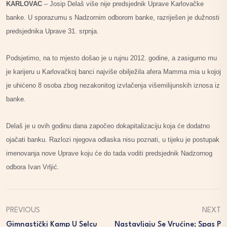
KARLOVAC
– Josip Delaš više nije predsjednik Uprave Karlovačke
banke. U sporazumu s Nadzornim odborom banke, razriješen je dužnosti
predsjednika Uprave 31. srpnja.
Podsjetimo, na to mjesto došao je u rujnu 2012. godine, a zasigurno mu
je karijeru u Karlovačkoj banci najviše obilježila afera Mamma mia u kojoj
je uhićeno 8 osoba zbog nezakonitog izvlačenja višemilijunskih iznosa iz
banke.
Delaš je u ovih godinu dana započeo dokapitalizaciju koja će dodatno
ojačati banku. Razlozi njegova odlaska nisu poznati, u tijeku je postupak
imenovanja nove Uprave koju će do tada voditi predsjednik Nadzornog
odbora Ivan Vrljić.
PREVIOUS
NEXT
Gimnastički Kamp U Selcu
Nastavljaju Se Vrućine; Spas P