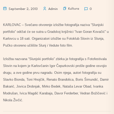
Kultura
September 2, 2013
Admin
0
KARLOVAC – Svečano otvorenje izložbe fotografija naziva “Slunjski
portfolio” održat će se sutra u Gradskoj knjižnici “Ivan Goran Kovačić” u
Karlovcu u 18 sati. Organizatori izložbe su Fotoklub Slovin iz Slunja,
Pučko otvoreno učilište Slunj i Vedute foto film.
Izložba nazvana “Slunjski portfolio” zbirka je fotografija s Fotofestivala
Slovin na kojem je Karlovčanin Igor Čepurkovski prošle godine osvojio
drugu, a ove godine prvu nagradu. Osim njega, autori fotografija su
Slavko Bionda, Toni Hnojčik, Renato Branđolica, Boris Šimundić, Damir
Bakarić, Jovica Drobnjak, Mirko Bedek, Nataša Levar Obad, Ivanka
Modrušan, Ivica Magdić Karabaja, Davor Ferderber, Vedran Božičević i
Nikola Živčić.