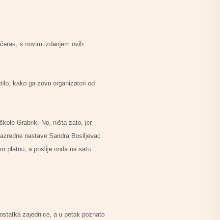
ečeras, s novim izdanjem ovih
utilo, kako ga zovu organizatori od
ole Grabrik. No, ništa zato, jer
a razredne nastave Sandra Bosiljevac
om platnu, a poslije onda na satu
u ostatka zajednice, a u petak poznato