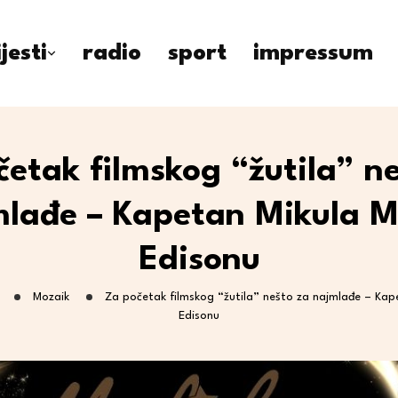
ijesti
radio
sport
impressum
etak filmskog “žutila” n
lađe – Kapetan Mikula M
Edisonu
Mozaik
Za početak filmskog “žutila” nešto za najmlađe – Kape
Edisonu