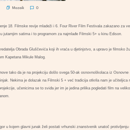
Mozaik
n
0
renje 18. Filmske revije mladeži i 6. Four River Film Festivala zakazano za v
š u jutarnjim satima i to programom za najmlađe Filmski 5+ u kinu Edison.
 redatelja Obrada Gluščevića koji ih vraća u djetinjstvo, a upravo je filmsko ž
jom Kapetana Mikule Malog.
ove tako da je na projekciju došlo svega 50-ak osnovnoškolaca iz Osnovne šk
tinjak. Nekima je dolazak na Filmski 5 + već tradicija otkrila nam je učiteljic
ojekcije, učenicima se to sviđa jer im je jedina prilika pogledati film na velik
danom.
Igor u kojem glavni junak želi postati vrhunski znanstvenik unatoč protivljenj