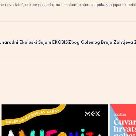
i dva tate”, dok će posljednji na filmskom platnu biti prikazan japanski crti
đunarodni Ekološki Sajam EKOBIS
Zbog Golemog Broja Zahtjeva Za