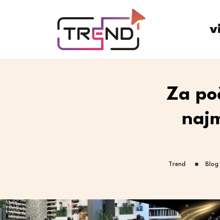
v
Za poč
najm
Trend
Blog