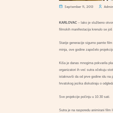
September 11, 2013
Admi
KARLOVAC
– Iako je službeno otvo
filmskih manifestacija krenulo se jo
Starije generacije sigurno pamte film
minja, ove godine započelo projekci
Kiša je danas mnogima pokvarila plan
organizatori ih već sutra očekuju sto
istaknuvši da od prve godine idu na pr
hrvatskog jezika diskutiraju o odgle
Sve projekcije počinju u 10.30 sati.
Sutra je na rasporedu animirani film 