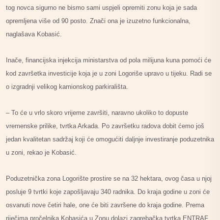
tog novca sigurno ne bismo sami uspjeli opremiti zonu koja je sada
opremljena više od 90 posto. Znači ona je izuzetno
funkcionalna,
naglašava Kobasić.
Inače, financijska injekcija ministarstva od pola milijuna kuna pomoći će
kod završetka investicije koja je u zoni Logoriše upravo u tijeku. Radi se
o izgradnji velikog kamionskog parkirališta.
– To će u vrlo skoro vrijeme završiti, naravno ukoliko to dopuste
vremenske prilike, tvrtka Arkada. Po završetku radova dobit ćemo još
jedan kvalitetan sadržaj koji će omogućiti daljnje investiranje poduzetnika
u zoni, rekao je Kobasić.
Poduzetnička zona Logorište prostire se na 32 hektara, ovog časa u njoj
posluje 9 tvrtki koje zapošljavaju 340 radnika. Do kraja godine u zoni će
osvanuti nove četiri hale, one će biti završene do kraja godine. Prema
riječima pročelnika Kobasića u Zonu dolazi zagrebačka tvrtka ENTRAF