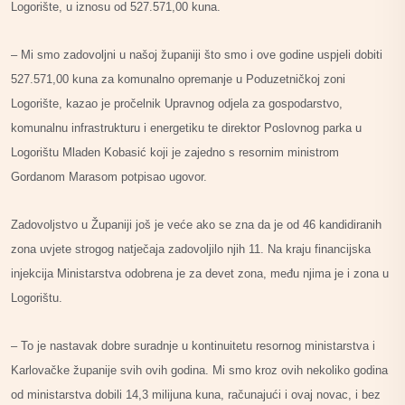
Logorište, u iznosu od 527.571,00 kuna.
– Mi smo zadovoljni u našoj županiji što smo i ove godine uspjeli dobiti
527.571,00 kuna za komunalno opremanje u Poduzetničkoj zoni
Logorište, kazao je pročelnik Upravnog
odjela za gospodarstvo,
komunalnu infrastrukturu i energetiku te direktor Poslovnog parka u
Logorištu Mladen Kobasić koji je zajedno s resornim ministrom
Gordanom Marasom potpisao ugovor.
Zadovoljstvo u Županiji još je veće ako se zna da je od 46 kandidiranih
zona uvjete strogog natječaja zadovoljilo njih 11. Na kraju financijska
injekcija Ministarstva odobrena je za devet zona, među njima je i zona u
Logorištu.
– To je nastavak dobre suradnje u kontinuitetu resornog ministarstva i
Karlovačke županije svih ovih godina. Mi smo kroz ovih nekoliko godina
od ministarstva dobili 14,3 milijuna kuna, računajući i ovaj novac, i bez