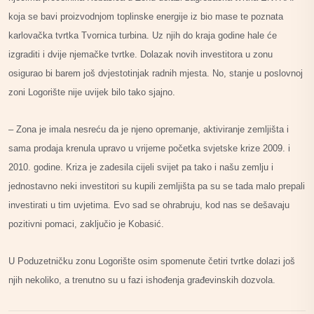
koja se bavi proizvodnjom toplinske energije iz bio mase te poznata
karlovačka tvrtka Tvornica turbina. Uz njih do kraja godine hale će
izgraditi i dvije njemačke tvrtke. Dolazak novih investitora u zonu
osigurao bi barem još dvjestotinjak radnih mjesta. No, stanje u poslovnoj
zoni Logorište nije uvijek bilo tako sjajno.
– Zona je imala nesreću da je njeno opremanje, aktiviranje zemljišta i
sama prodaja krenula upravo u vrijeme početka svjetske krize 2009. i
2010. godine. Kriza je
zadesila cijeli svijet pa tako i našu zemlju i
jednostavno neki investitori su kupili zemljišta pa su se tada malo prepali
investirati u tim uvjetima. Evo sad se ohrabruju, kod nas se dešavaju
pozitivni pomaci, zaključio je Kobasić.
U Poduzetničku zonu Logorište osim spomenute četiri tvrtke dolazi još
njih nekoliko, a trenutno su u fazi ishođenja građevinskih dozvola.