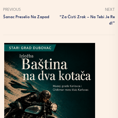
PREVIOUS
NEXT
Šanac Preselio Na Zapad
“Za Čisti Zrak – Na Tebi Je Re
D!”