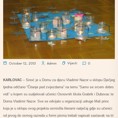
Vijesti
October 12, 2013
Admin
0
KARLOVAC
– Sinoć je u Domu za djecu Vladimir Nazor u sklopu Dječjeg
tjedna održano “Čitanje pod zvijezdama” na temu “Samo se srcem dobro
vidi” u kojem su sudjelovali učenici Osnovnih škola Grabrik i Dubovac te
Doma Vladimir Nazor. Sve se odvijalo u organizaciji udruge Mali princ
koja je u sklopu ovog projekta osmislila literarni natječaj gdje su učenici
od prvog do osmog razreda u formi pisma trebali napisati sastavak na tri