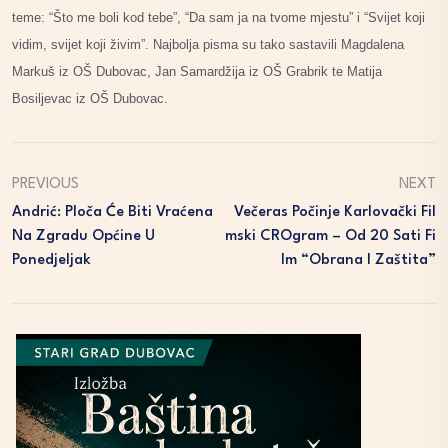
teme: “Što me boli kod tebe”, “Da sam ja na tvome mjestu” i “Svijet koji
vidim, svijet koji živim”. Najbolja pisma su tako sastavili Magdalena
Markuš iz OŠ Dubovac, Jan Samardžija iz OŠ Grabrik te Matija
Bosiljevac iz OŠ Dubovac.
PREVIOUS
NEXT
Andrić: Ploča Će Biti Vraćena
Večeras Počinje Karlovački Fil
Na Zgradu Općine U
Mski CROgram – Od 20 Sati Fi
Ponedjeljak
Lm “Obrana I Zaštita”