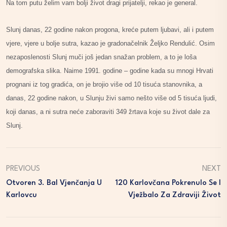
Na tom putu želim vam bolji život dragi prijatelji, rekao je general.
Slunj danas, 22 godine nakon progona, kreće putem ljubavi, ali i putem
vjere, vjere u bolje sutra, kazao je gradonačelnik Željko Rendulić. Osim
nezaposlenosti Slunj muči još jedan snažan problem, a to je loša
demografska slika. Naime 1991. godine – godine kada su mnogi Hrvati
prognani iz tog gradića, on je brojio više od 10 tisuća stanovnika, a
danas, 22 godine nakon, u Slunju živi samo nešto više od 5 tisuća ljudi,
koji danas, a ni sutra neće zaboraviti 349 žrtava koje su život dale za
Slunj.
PREVIOUS
NEXT
Otvoren 3. Bal Vjenčanja U
120 Karlovčana Pokrenulo Se I
Karlovcu
Vježbalo Za Zdraviji Život