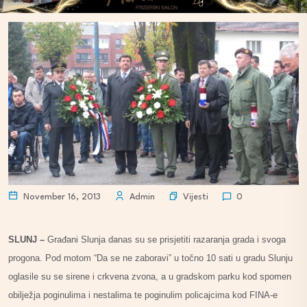
Vijesti
November 16, 2013
Admin
0
SLUNJ –
Građani Slunja danas su se prisjetiti razaranja grada i svoga
progona. Pod motom “Da se ne zaboravi” u točno 10 sati u gradu Slunju
oglasile su se sirene i crkvena zvona, a u gradskom parku kod spomen
obilježja poginulima i nestalima te poginulim policajcima kod FINA-e