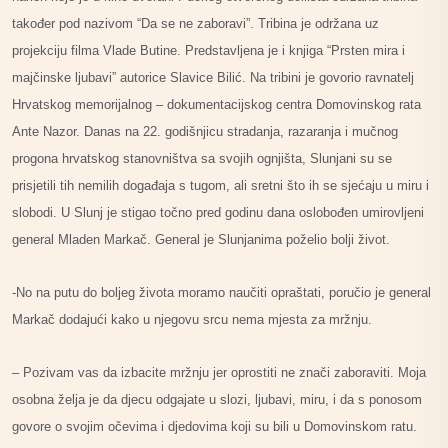
također pod nazivom “Da se ne zaboravi”. Tribina je održana uz
projekciju filma Vlade Butine. Predstavljena je i knjiga “Prsten mira i
majčinske ljubavi” autorice Slavice Bilić. Na tribini je govorio ravnatelj
Hrvatskog memorijalnog – dokumentacijskog centra Domovinskog rata
Ante Nazor. Danas na 22. godišnjicu stradanja, razaranja i mučnog
progona hrvatskog stanovništva sa svojih ognjišta, Slunjani su se
prisjetili tih nemilih događaja s tugom, ali sretni što ih se sjećaju u miru i
slobodi. U Slunj je stigao točno pred godinu dana oslobođen umirovljeni
general Mladen Markač. General je Slunjanima poželio bolji život.
-No na putu do boljeg života moramo naučiti opraštati, poručio je general
Markač dodajući kako u njegovu srcu nema mjesta za mržnju.
– Pozivam vas da izbacite mržnju jer oprostiti ne znači zaboraviti. Moja
osobna želja je da djecu odgajate u slozi, ljubavi, miru, i da s ponosom
govore o svojim očevima i djedovima koji su bili u Domovinskom ratu.