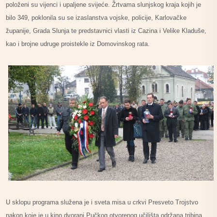
položeni su vijenci i upaljene svijeće. Žrtvama slunjskog kraja kojih je
bilo 349, poklonila su se izaslanstva vojske, policije, Karlovačke
županije, Grada Slunja te predstavnici vlasti iz Cazina i Velike Kladuše,
kao i brojne udruge proistekle iz Domovinskog rata.
U sklopu programa služena je i sveta misa u crkvi Presveto Trojstvo
nakon koje je u kino dvorani Pučkog otvorenog učilišta održana tribina