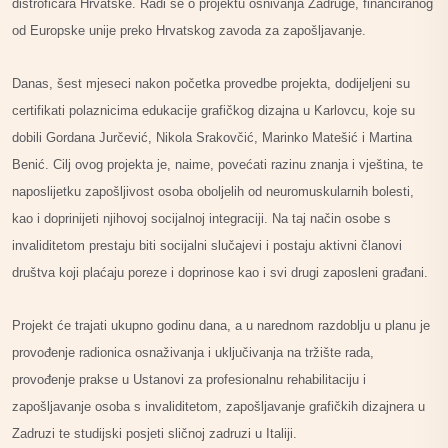
distrofičara Hrvatske. Radi se o projektu osnivanja Zadruge, financiranog
od Europske unije preko Hrvatskog zavoda za zapošljavanje.
Danas, šest mjeseci nakon početka provedbe projekta, dodijeljeni su
certifikati polaznicima edukacije grafičkog dizajna u Karlovcu, koje su
dobili Gordana Jurčević, Nikola Srakovčić, Marinko Matešić i Martina
Benić. Cilj ovog projekta je, naime, povećati razinu znanja i vještina, te
naposlijetku zapošljivost osoba oboljelih od neuromuskularnih bolesti,
kao i doprinijeti njihovoj socijalnoj integraciji. Na taj način osobe s
invaliditetom prestaju biti socijalni slučajevi i postaju aktivni članovi
društva koji plaćaju poreze i doprinose kao i svi drugi zaposleni građani.
Projekt će trajati ukupno godinu dana, a u narednom razdoblju u planu je
provođenje radionica osnaživanja i uključivanja na tržište rada,
provođenje prakse u Ustanovi za profesionalnu rehabilitaciju i
zapošljavanje osoba s invaliditetom, zapošljavanje grafičkih dizajnera u
Zadruzi te studijski posjeti sličnoj zadruzi u Italiji.