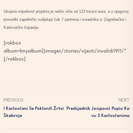
Ukupna vrijednost projekta je nešto više od 123 tisuće eura, a u njegovoj
provedbi zajednički sudjeluje čak 7 partnera i suradnika iz Zagrebačke i
Karlovačke županije.
{rokbox
album=|myalbum|}images/stories/vijesti/invalidi1911/*
{/rokbox}
PREVIOUS
NEXT
I Karlovčani Se Poklonili Žrtvi
Predsjednik Josipović Popio Ka
Škabrnje
Vu S Karlovčanima