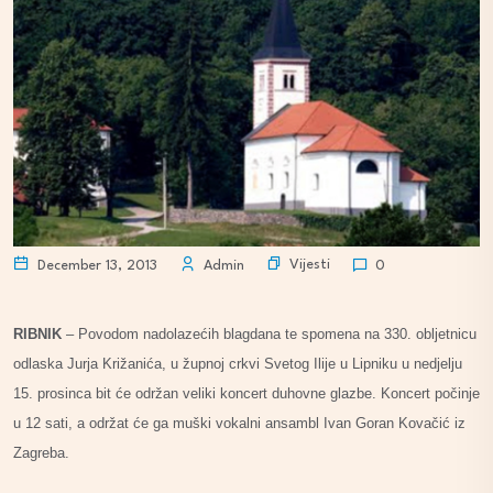
Vijesti
December 13, 2013
Admin
0
RIBNIK
– Povodom nadolazećih blagdana te spomena na 330. obljetnicu
odlaska Jurja Križanića, u župnoj crkvi Svetog Ilije u Lipniku u nedjelju
15. prosinca bit će održan veliki koncert duhovne glazbe. Koncert počinje
u 12 sati, a održat će ga muški vokalni ansambl Ivan Goran Kovačić iz
Zagreba.