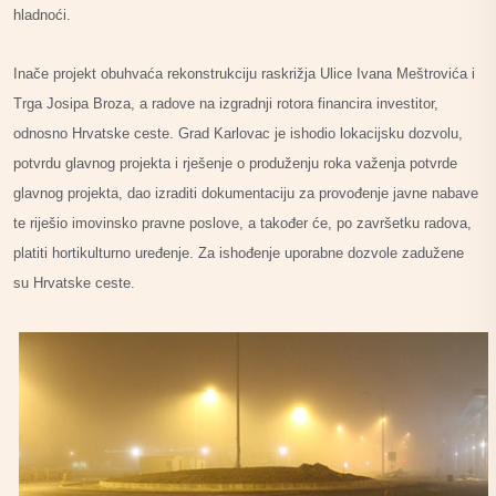
hladnoći.
Inače projekt obuhvaća rekonstrukciju raskrižja Ulice Ivana Meštrovića i
Trga Josipa Broza, a radove na izgradnji rotora financira investitor,
odnosno Hrvatske ceste. Grad Karlovac je ishodio lokacijsku dozvolu,
potvrdu glavnog projekta i rješenje o produženju roka važenja potvrde
glavnog projekta, dao izraditi dokumentaciju za provođenje javne nabave
te riješio imovinsko pravne poslove, a također će, po završetku radova,
platiti hortikulturno uređenje. Za ishođenje uporabne dozvole zadužene
su Hrvatske ceste.