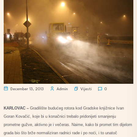
Vijesti
December 13, 2013
Admin
0
KARLOVAC –
Gradilište budućeg rotora kod Gradske knjižnice Ivan
Goran Kovačić, koje bi u konačnici trebalo pridonijeti smanjenju
prometne gužve, aktivno je i večeras. Naime, kako bi promet tim dijelom
grada bio što brže normaliziran radnici rade i po noći, i to unatoč