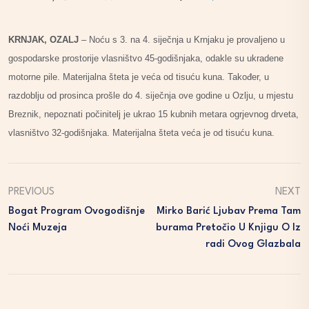
KRNJAK, OZALJ
– Noću s 3. na 4. siječnja u Krnjaku je provaljeno u
gospodarske prostorije vlasništvo 45-godišnjaka, odakle su ukradene
motorne pile. Materijalna šteta je veća od tisuću kuna. Također, u
razdoblju od prosinca prošle do 4. siječnja ove godine u Ozlju, u mjestu
Breznik, nepoznati počinitelj je ukrao 15 kubnih metara ogrjevnog drveta,
vlasništvo 32-godišnjaka. Materijalna šteta veća je od tisuću kuna.
PREVIOUS
NEXT
Bogat Program Ovogodišnje
Mirko Barić Ljubav Prema Tam
Noći Muzeja
Burama Pretočio U Knjigu O Iz
Radi Ovog Glazbala