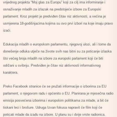
vrijednog projekta “Moj glas za Europu” koji za cilj ima informiranje i
osnaživanje mladih za izlazak na predstojeće izbore za Europski
parlament. Kroz projekt je predviđen čitav niz aktivnosti, a većina je
usmjerena 18-godišnjacima kojima su ovo prvi izbori na koje imaju pravo
izaći.
Edukacija mladih o europskom parlamentu, njegovoj ulozi, ali i tome da
donešenje odluka utječe na živote svih nas bitni su za poticanje izlaska
što većeg broja mladih na izbore za europski parlament koji će biti
održani u svibnju. Predviđen je čitav niz aktivnosti informativnog
karaktera.
Preko Facebook stranice će se pružati informacije o izborima za EU
parlament, o njegovom radu i općenito o EU. Planirana je mjesečna radio
emisija posvećena izborima i europskim politikama za mlade, a bit će
tiskani leci i brošure. Udruga Izvan fokusa napravit će film koji će
poticati mlade da izađu na izbore. U planu su i dvije vrste radionica.