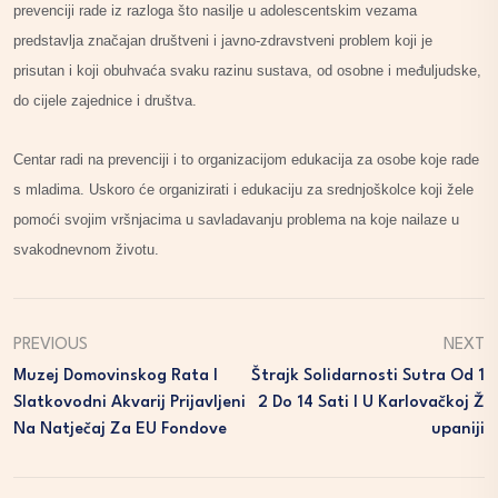
prevenciji rade iz razloga što nasilje u adolescentskim vezama
predstavlja značajan društveni i javno-zdravstveni problem koji je
prisutan i koji obuhvaća svaku razinu sustava, od osobne i međuljudske,
do cijele zajednice i društva.
Centar radi na prevenciji i to organizacijom edukacija za osobe koje rade
s mladima. Uskoro će organizirati i edukaciju za srednjoškolce koji žele
pomoći svojim vršnjacima u savladavanju problema na koje nailaze u
svakodnevnom životu.
PREVIOUS
NEXT
Muzej Domovinskog Rata I
Štrajk Solidarnosti Sutra Od 1
Slatkovodni Akvarij Prijavljeni
2 Do 14 Sati I U Karlovačkoj Ž
Na Natječaj Za EU Fondove
Upaniji