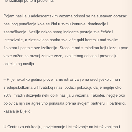
ne razlikuje po tom problemu.
Pojam nasilja u adolescentskim vezama odnosi se na sustavan obrazac
nasilnog ponašanja koje se čini u svrhu kontrole, dominacije i
zastrašivanja. Nasilje nakon prvog incidenta postaje sve češće i
intenzivnije, a zlostavljana osoba sve više gubi kontrolu nad svojim
životom i postaje sve izoliranija. Stoga je rad s mladima koji ulaze u prve
veze važan za razvoj zdrave veze, kvalitetnog odnosa i prevenciju
obiteljskog nasilja.
– Prije nekoliko godina proveli smo istraživanje na srednjoškolcima i
srednjoškolkama u Hrvatskoj i naši podaci pokazuju da je negdje oko
70% mladih doživjelo neki oblik nasilja u vezama. Također, negdje oko
polovica njih se agresivno ponašala prema svojem partneru ili partnerici,
kazala je Bijelić.
U Centru za edukaciju, savjetovanje i istraživanje na istraživanjima i