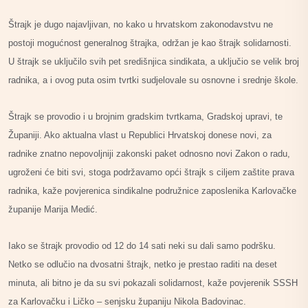
Štrajk je dugo najavljivan, no kako u hrvatskom zakonodavstvu ne
postoji mogućnost generalnog štrajka, održan je kao štrajk solidarnosti.
U štrajk se uključilo svih pet središnjica sindikata, a uključio se velik broj
radnika, a i ovog puta osim tvrtki sudjelovale su osnovne i srednje škole.
Štrajk se provodio i u brojnim gradskim tvrtkama, Gradskoj upravi, te
Županiji. Ako aktualna vlast u Republici Hrvatskoj donese novi, za
radnike znatno nepovoljniji zakonski paket odnosno novi Zakon o radu,
ugroženi će biti svi, stoga podržavamo opći štrajk s ciljem zaštite prava
radnika, kaže povjerenica sindikalne podružnice zaposlenika Karlovačke
županije Marija Medić.
Iako se štrajk provodio od 12 do 14 sati neki su dali samo podršku.
Netko se odlučio na dvosatni štrajk, netko je prestao raditi na deset
minuta, ali bitno je da su svi pokazali solidarnost, kaže povjerenik SSSH
za Karlovačku i Ličko – senjsku županiju Nikola Badovinac.