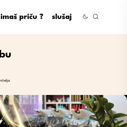
imaš priču ?
slušaj
obu
itelja