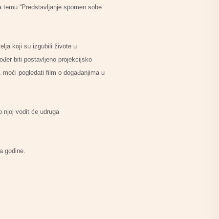
na temu “Predstavljanje spomen sobe
lja koji su izgubili živote u
đer biti postavljeno projekcijsko
a, moći pogledati film o događanjima u
 njoj vodit će udruga
a godine.