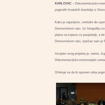
KARLOVAC –
Dokumentacijsko-memor
poginulih hrvatskih branitelja iz Dom
Kako je najavljeno, centralni dio spom
Domovinskom ratu. Uz fotografiju svak
platno na kojemu će posjetitelji, a b
Domovinskom ratu, ispričao nam je 
Inicijator ovog projekta je, naime, 
Dokumentacijsko-meomorijalni centar
Očekuje se da bi spomen soba poginul