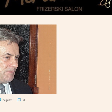
Vijesti
0