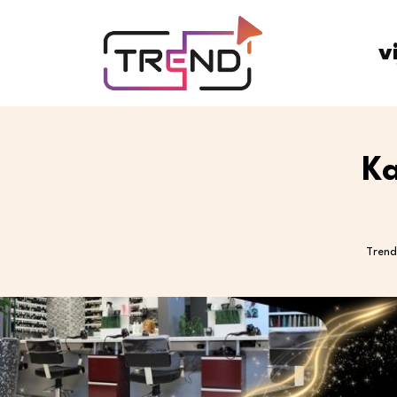
v
Ka
Trend