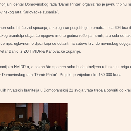
ijalni centar Domovinskog rada “Damir Pintar” organizirao je javnu tribinu 
ovinskog rata Karlovačke županije”.
en sobe bit će zid sjećanja, s kojega će posjetitelje promatrati lica 604 branite
og branitelja stajat će njegovo ime te godina rođenja i smrti, a u sobi će tako
it će riječ uglavnom o djeci koja će dolaziti na satove tzv. domovinskog odgoj
Petar Banić iz ZU HVIDR-a Karlovačke županije.
županijska HVIDR-a, a nakon što spomen soba bude stavljena u funkciju, brigu o
 Domovinskog rata “Damir Pintar”. Projekt je vrijedan oko 150.000 kuna.
ih hrvatskih branitelja u Domobranskoj 21 svoja vrata trebala otvoriti do kraj