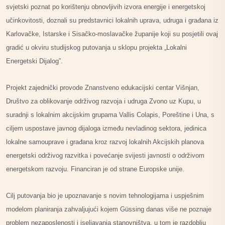
svjetski poznat po korištenju obnovljivih izvora energije i energetskoj
učinkovitosti, doznali su predstavnici lokalnih uprava, udruga i građana iz
Karlovačke, Istarske i Sisačko-moslavačke županije koji su posjetili ovaj
gradić u okviru studijskog putovanja u sklopu projekta „Lokalni
Energetski Dijalog”.
Projekt zajednički provode Znanstveno edukacijski centar Višnjan,
Društvo za oblikovanje održivog razvoja i udruga Zvono uz Kupu, u
suradnji s lokalnim akcijskim grupama Vallis Colapis, Poreštine i Una, s
ciljem uspostave javnog dijaloga između nevladinog sektora, jedinica
lokalne samouprave i građana kroz razvoj lokalnih Akcijskih planova
energetski održivog razvitka i povećanje svijesti javnosti o održivom
energetskom razvoju. Financiran je od strane Europske unije.
Cilj putovanja bio je upoznavanje s novim tehnologijama i uspješnim
modelom planiranja zahvaljujući kojem Güssing danas više ne poznaje
problem nezaposlenosti i iseljavanja stanovništva, u tom je razdoblju