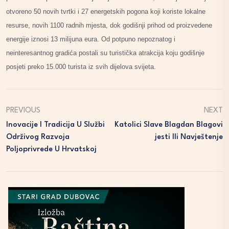
otvoreno 50 novih tvrtki i 27 energetskih pogona koji koriste lokalne
resurse, novih 1100 radnih mjesta, dok godišnji prihod od proizvedene
energije iznosi 13 milijuna eura. Od potpuno nepoznatog i
neinteresantnog gradića postali su turistička atrakcija koju godišnje
posjeti preko 15.000 turista iz svih dijelova svijeta.
PREVIOUS
NEXT
Inovacije I Tradicija U Službi
Katolici Slave Blagdan Blagovi
Održivog Razvoja
Jesti Ili Navještenje
Poljoprivrede U Hrvatskoj