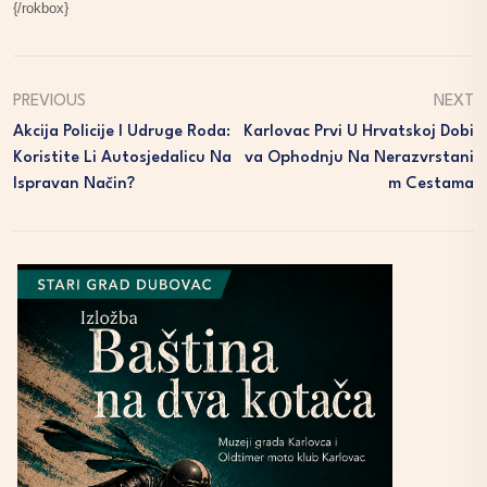
{/rokbox}
PREVIOUS
NEXT
Akcija Policije I Udruge Roda:
Karlovac Prvi U Hrvatskoj Dobi
Koristite Li Autosjedalicu Na
Va Ophodnju Na Nerazvrstani
Ispravan Način?
M Cestama