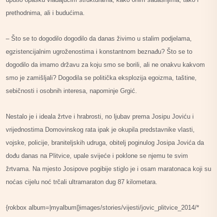
prethodnima, ali i budućima.
– Što se to dogodilo dogodilo da danas živimo u stalim podjelama,
egzistencijalnim ugroženostima i konstantnom beznađu? Što se to
dogodilo da imamo državu za koju smo se borili, ali ne onakvu kakvom
smo je zamišljali? Dogodila se politička eksplozija egoizma, taštine,
sebičnosti i osobnih interesa, napominje Grgić.
Nestalo je i ideala žrtve i hrabrosti, no ljubav prema Josipu Joviću i
vrijednostima Domovinskog rata ipak je okupila predstavnike vlasti,
vojske, policije, braniteljskih udruga, obitelj poginulog Josipa Jovića da
dođu danas na Plitvice, upale svijeće i poklone se njemu te svim
žrtvama. Na mjesto Josipove pogibije stiglo je i osam maratonaca koji su
noćas cijelu noć trčali ultramaraton dug 87 kilometara.
{rokbox album=|myalbum|}images/stories/vijesti/jovic_plitvice_2014/*