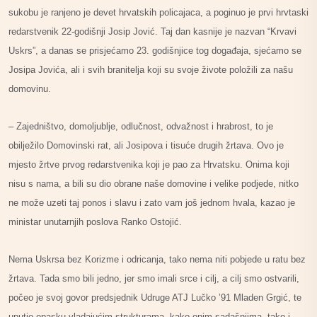
sukobu je ranjeno je devet hrvatskih policajaca, a poginuo je prvi hrvtaski
redarstvenik 22-godišnji Josip Jović. Taj dan kasnije je nazvan “Krvavi
Uskrs”, a danas se prisjećamo 23. godišnjice tog događaja, sjećamo se
Josipa Jovića, ali i svih branitelja koji su svoje živote položili za našu
domovinu.
– Zajedništvo, domoljublje, odlučnost, odvažnost i hrabrost, to je
obilježilo Domovinski rat, ali Josipova i tisuće drugih žrtava. Ovo je
mjesto žrtve prvog redarstvenika koji je pao za Hrvatsku. Onima koji
nisu s nama, a bili su dio obrane naše domovine i velike podjede, nitko
ne može uzeti taj ponos i slavu i zato vam još jednom hvala, kazao je
ministar unutarnjih poslova Ranko Ostojić.
Nema Uskrsa bez Korizme i odricanja, tako nema niti pobjede u ratu bez
žrtava. Tada smo bili jedno, jer smo imali srce i cilj, a cilj smo ostvarili,
počeo je svoj govor predsjednik Udruge ATJ Lučko ’91 Mladen Grgić, te
uputio opasku vladajućim strukturama, kako onim sadašnjima, tako i