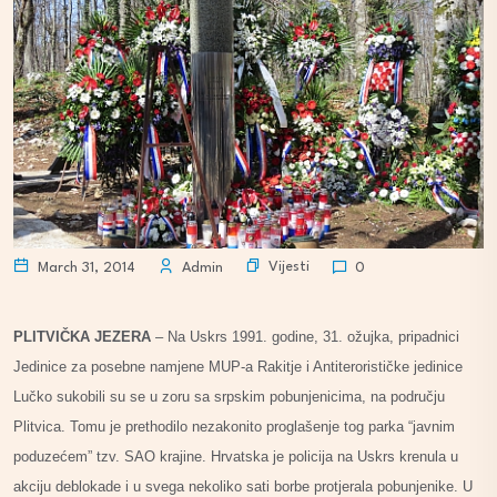
Vijesti
March 31, 2014
Admin
0
PLITVIČKA JEZERA
– Na Uskrs 1991. godine, 31. ožujka, pripadnici
Jedinice za posebne namjene MUP-a Rakitje i Antiterorističke jedinice
Lučko sukobili su se u zoru sa srpskim pobunjenicima, na području
Plitvica. Tomu je prethodilo nezakonito proglašenje tog parka “javnim
poduzećem” tzv. SAO krajine. Hrvatska je policija na Uskrs krenula u
akciju deblokade i u svega nekoliko sati borbe protjerala pobunjenike. U