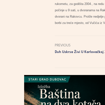
rukometu, za godišta 2004., na redu s
počinje u 9 sati, u dvoranama na Rak
dvorani na Rakovcu. Prošle nedjelje p
borbi za treće mjesto, od Vučića iz 
PREVIOUS
Duh Uskrsa Živi U Karlovačkoj 