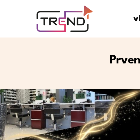
v
Prven