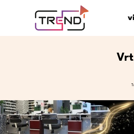
v
Vrt
T