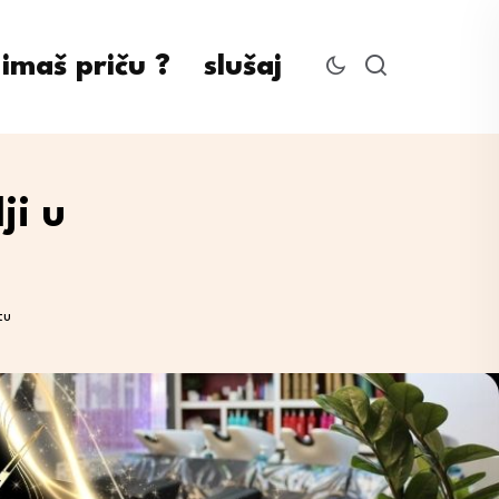
imaš priču ?
slušaj
ji u
tu