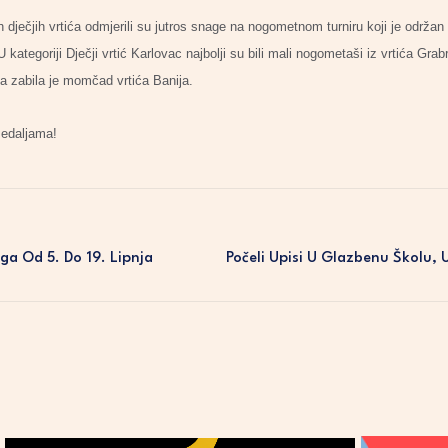
h dječjih vrtića odmjerili su jutros snage na nogometnom turniru koji je održa
U kategoriji Dječji vrtić Karlovac najbolji su bili mali nogometaši iz vrtića Grab
lova zabila je momčad vrtića Banija.
medaljama!
a Od 5. Do 19. Lipnja
Počeli Upisi U Glazbenu Školu, 