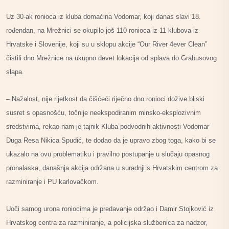
Uz 30-ak ronioca iz kluba domaćina Vodomar, koji danas slavi 18.
rođendan, na Mrežnici se okupilo još 110 ronioca iz 11 klubova iz
Hrvatske i Slovenije, koji su u sklopu akcije “Our River 4ever Clean”
čistili dno Mrežnice na ukupno devet lokacija od splava do Grabusovog
slapa.
– Nažalost, nije rijetkost da čišćeći riječno dno ronioci dožive bliski
susret s opasnošću, točnije neekspodiranim minsko-eksplozivnim
sredstvima, rekao nam je tajnik Kluba podvodnih aktivnosti Vodomar
Duga Resa Nikica Spudić, te dodao da je upravo zbog toga, kako bi se
ukazalo na ovu problematiku i pravilno postupanje u slučaju opasnog
pronalaska, današnja akcija održana u suradnji s Hrvatskim centrom za
razminiranje i PU karlovačkom.
Uoči samog urona roniocima je predavanje održao i Damir Stojković iz
Hrvatskog centra za razminiranje, a policijska službenica za nadzor,