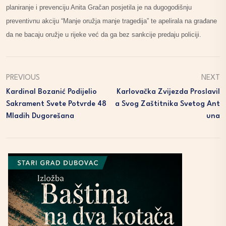
planiranje i prevenciju Anita Gračan posjetila je na dugogodišnju
preventivnu akciju “Manje oružja manje tragedija” te apelirala na građane
da ne bacaju oružje u rijeke već da ga bez sankcije predaju policiji.
PREVIOUS
NEXT
Kardinal Bozanić Podijelio
Karlovačka Zvijezda Proslavil
Sakrament Svete Potvrde 48
A Svog Zaštitnika Svetog Ant
Mladih Dugorešana
Una