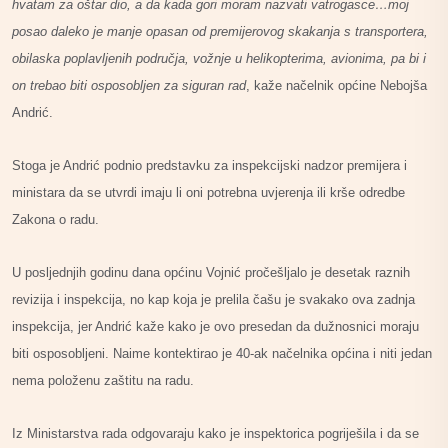
hvatam za oštar dio, a da kada gori moram nazvati vatrogasce…moj
posao daleko je manje opasan od premijerovog skakanja s transportera,
obilaska poplavljenih područja, vožnje u helikopterima, avionima, pa bi i
on trebao biti osposobljen za siguran rad
, kaže načelnik općine Nebojša
Andrić.
Stoga je Andrić podnio predstavku za inspekcijski nadzor premijera i
ministara da se utvrdi imaju li oni potrebna uvjerenja ili krše odredbe
Zakona o radu.
U posljednjih godinu dana općinu Vojnić pročešljalo je desetak raznih
revizija i inspekcija, no kap koja je prelila čašu je svakako ova zadnja
inspekcija, jer Andrić kaže kako je ovo presedan da dužnosnici moraju
biti osposobljeni. Naime kontektirao je 40-ak načelnika općina i niti jedan
nema položenu zaštitu na radu.
Iz Ministarstva rada odgovaraju kako je inspektorica pogriješila i da se