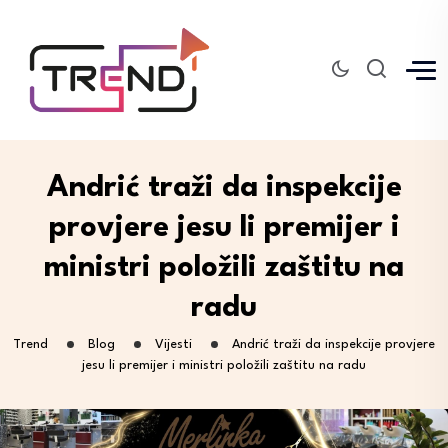
Andrić traži da inspekcije
provjere jesu li premijer i
ministri položili zaštitu na
radu
Trend
Blog
Vijesti
Andrić traži da inspekcije provjere
jesu li premijer i ministri položili zaštitu na radu