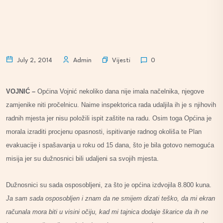
Vijesti
July 2, 2014
Admin
0
VOJNIĆ –
Općina Vojnić nekoliko dana nije imala načelnika, njegove
zamjenike niti pročelnicu. Naime inspektorica rada udaljila ih je s njihovih
radnih mjesta jer nisu položili ispit zaštite na radu. Osim toga Općina je
morala izraditi procjenu opasnosti, ispitivanje radnog okoliša te Plan
evakuacije i spašavanja u roku od 15 dana, što je bila gotovo nemoguća
misija jer su dužnosnici bili udaljeni sa svojih mjesta.
Dužnosnici su sada osposobljeni, za što je općina izdvojila 8.800 kuna.
Ja sam sada osposobljen i znam da ne smijem dizati teško, da mi ekran
računala mora biti u visini očiju, kad mi tajnica dodaje škarice da ih ne