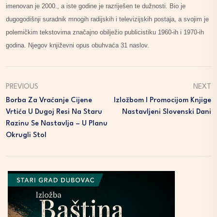
imenovan je 2000., a iste godine je razriješen te dužnosti. Bio je
dugogodišnji suradnik mnogih radijskih i televizijskih postaja, a svojim je
polemičkim tekstovima značajno obilježio publicistiku 1960-ih i 1970-ih
godina. Njegov književni opus obuhvaća 31 naslov.
PREVIOUS
NEXT
Borba Za Vraćanje Cijene
Izložbom I Promocijom Knjige
Vrtića U Dugoj Resi Na Staru
Nastavljeni Slovenski Dani
Razinu Se Nastavlja – U Planu
Okrugli Stol