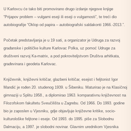
U Karlovcu će tako biti promovirano drugo izdanje njegove knjige
“Prijapov problem – vulgarni eseji ili eseji o vulgarnosti”, te treći dio
autobiografije “Oklop od papira – autobiografski saldakonti 1966.-2013.”.
Početak predstavljanja je u 19 sati, a organizator je Udruga za razvoj
građanske i političke kulture Karlovac Polka, uz pomoć Udruge za
društveni razvoj Ka-matrix, a pod pokroviteljstvom Društva arhitkata,
građevinara i geodeta Karlovac.
Književnik, književni kritičar, glazbeni kritičar, esejist i feljtonist Igor
Mandić je rođen 20. studenog 1939. u Šibeniku. Maturirao je na Klasičnoj
gimnaziji u Splitu 1958., a diplomirao 1963. komparativnu književnost na
Filozofskom fakultetu Sveučilišta u Zagrebu. Od 1966. Do 1993. godine
bio je zaposlen u Vjesniku, gdje objavljuje književne kritike, socio-
kulturološke feljtone i eseje. Od 1993. do 1995. piše za Slobodnu
Dalmaciju, a 1997. je slobodni novinar. Glavnim urednikom Vjesnika