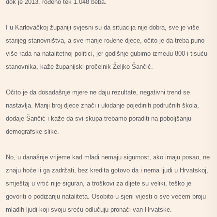
dok je 2013. rođeno tek 1.048 beba.
I u Karlovačkoj županiji svjesni su da situacija nije dobra, sve je više
starijeg stanovništva, a sve manje rođene djece, očito je da treba puno
više rada na natalitetnoj politici, jer godišnje gubimo između 800 i tisuću
stanovnika, kaže županijski pročelnik Željko Šančić.
Očito je da dosadašnje mjere ne daju rezultate, negativni trend se
nastavlja. Manji broj djece znači i ukidanje pojedinih područnih škola,
dodaje Šančić i kaže da svi skupa trebamo poraditi na poboljšanju
demografske slike.
No, u današnje vrijeme kad mladi nemaju sigurnost, ako imaju posao, ne
znaju hoće li ga zadržati, bez kredita gotovo da i nema ljudi u Hrvatskoj,
smještaj u vrtić nije siguran, a troškovi za dijete su veliki, teško je
govoriti o podizanju nataliteta. Osobito u sjeni vijesti o sve većem broju
mladih ljudi koji svoju sreću odlučuju pronaći van Hrvatske.