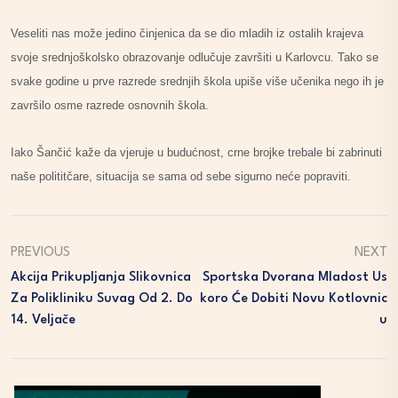
Veseliti nas može jedino činjenica da se dio mladih iz ostalih krajeva
svoje srednjoškolsko obrazovanje odlučuje završiti u Karlovcu. Tako se
svake godine u prve razrede srednjih škola upiše više učenika nego ih je
završilo osme razrede osnovnih škola.
Iako Šančić kaže da vjeruje u budućnost, crne brojke trebale bi zabrinuti
naše polititčare, situacija se sama od sebe sigurno neće popraviti.
PREVIOUS
NEXT
Akcija Prikupljanja Slikovnica
Sportska Dvorana Mladost Us
Za Polikliniku Suvag Od 2. Do
Koro Će Dobiti Novu Kotlovnic
14. Veljače
U