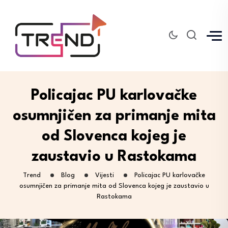
Policajac PU karlovačke
osumnjičen za primanje mita
od Slovenca kojeg je
zaustavio u Rastokama
Trend
Blog
Vijesti
Policajac PU karlovačke
osumnjičen za primanje mita od Slovenca kojeg je zaustavio u
Rastokama