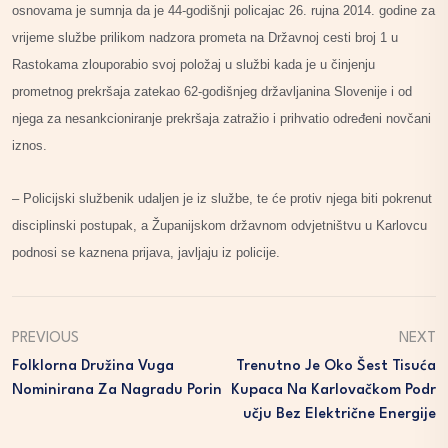
osnovama je sumnja da je 44-godišnji policajac 26. rujna 2014. godine za
vrijeme službe prilikom nadzora prometa na Državnoj cesti broj 1 u
Rastokama zlouporabio svoj položaj u službi kada je u činjenju
prometnog prekršaja zatekao 62-godišnjeg državljanina Slovenije i od
njega za nesankcioniranje prekršaja zatražio i prihvatio određeni novčani
iznos.
– Policijski službenik udaljen je iz službe, te će protiv njega biti pokrenut
disciplinski postupak, a Županijskom državnom odvjetništvu u Karlovcu
podnosi se kaznena prijava, javljaju iz policije.
PREVIOUS
NEXT
Folklorna Družina Vuga
Trenutno Je Oko Šest Tisuća
Nominirana Za Nagradu Porin
Kupaca Na Karlovačkom Podr
Učju Bez Električne Energije