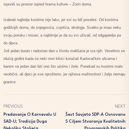
ispunili su prostor ispred hrama kulture – Zorin doma.
Izabrati najbolje kostime nije lako, jer svi su bili posebni. Od kostima
godišnjih doma, do snjegovića, cvjetića, ekologa. Svatko je imao neku
svoju poruku i misao, a najbitnije je da su svi uživali, od odgajatelja pa
do djece.
Još jedan buran i radostan dan u životu mališana je iza njih. Veselimo se
idućoj godini kada će neki novi klinci koračati Karlovačkim ulicama i
barem na jedan dan biti ono što uistinu i žele. Ponekad su kostimi malo
neobični, ali djeci je sve oprošteno, jer njihova maštovitost i želje nemaju
granice.
PREVIOUS
NEXT
Predavanje O Karnevalu U
Šest Savjeta SDP-A Osnovano
SAD-U; Tradicija Duga
S Ciljem Stvaranja Kvalitetnih
Nekoliko Stoljeća
Programskih Politika