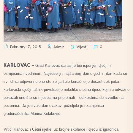
Vijesti
February 17, 2015
Admin
0
KARLOVAC
–
Grad Karlovac danas je bio ispunjen dječjim
osmjesima i vedrinom. Najveseliji i najšareniji dan u godini, dan kada su
svi klinci odjeveni u ono što zbilja žele konačno je došao! Još jedan
karlovački dječji fašnik privukao je nekoliko stotina djece koji su odvažno
pokazali ono što su mjesecima pripremali – od kostima do izvedbe na
pozornici. Da je svaki dan ovakav, poželjela je i zamjenica
gradonačelnika Marina Kolaković.
Vrtići Karlovac i Četiri rijeke, uz brojne školarce i djecu iz igraonica