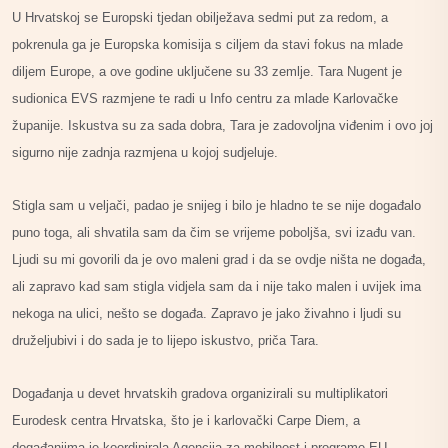
U Hrvatskoj se Europski tjedan obilježava sedmi put za redom, a
pokrenula ga je Europska komisija s ciljem da stavi fokus na mlade
diljem Europe, a ove godine uključene su 33 zemlje. Tara Nugent je
sudionica EVS razmjene te radi u Info centru za mlade Karlovačke
županije. Iskustva su za sada dobra, Tara je zadovoljna viđenim i ovo joj
sigurno nije zadnja razmjena u kojoj sudjeluje.
Stigla sam u veljači, padao je snijeg i bilo je hladno te se nije događalo
puno toga, ali shvatila sam da čim se vrijeme poboljša, svi izađu van.
Ljudi su mi govorili da je ovo maleni grad i da se ovdje ništa ne događa,
ali zapravo kad sam stigla vidjela sam da i nije tako malen i uvijek ima
nekoga na ulici, nešto se događa. Zapravo je jako živahno i ljudi su
druželjubivi i do sada je to lijepo iskustvo, priča Tara.
Događanja u devet hrvatskih gradova organizirali su multiplikatori
Eurodesk centra Hrvatska, što je i karlovački Carpe Diem, a
događanjima je koordinirala Agencija za mobilnost i programe EU.