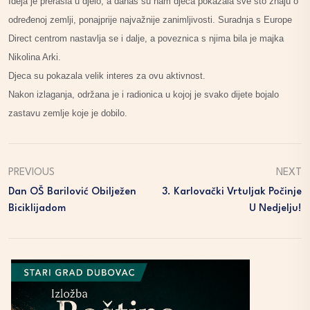
Ideja je prerasla u djelo, a danas su nam djeca pokazala sve što znaju o
određenoj zemlji, ponajprije najvažnije zanimljivosti. Suradnja s Europe
Direct centrom nastavlja se i dalje, a poveznica s njima bila je majka
Nikolina Arki.
Djeca su pokazala velik interes za ovu aktivnost.
Nakon izlaganja, održana je i radionica u kojoj je svako dijete bojalo
zastavu zemlje koje je dobilo.
PREVIOUS
NEXT
Dan OŠ Barilović Obilježen
3. Karlovački Vrtuljak Počinje
Biciklijadom
U Nedjelju!