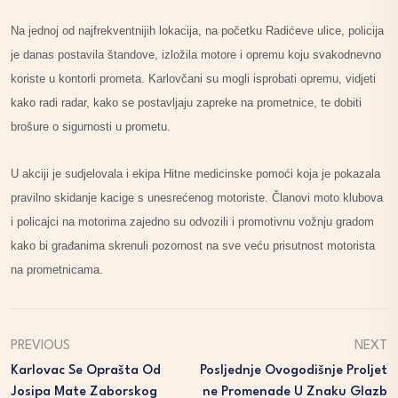
Na jednoj od najfrekventnijih lokacija, na početku Radićeve ulice, policija
je danas postavila štandove, izložila motore i opremu koju svakodnevno
koriste u kontorli prometa. Karlovčani su mogli isprobati opremu, vidjeti
kako radi radar, kako se postavljaju zapreke na prometnice, te dobiti
brošure o sigurnosti u prometu.
U akciji je sudjelovala i ekipa Hitne medicinske pomoći koja je pokazala
pravilno skidanje kacige s unesrećenog motoriste. Članovi moto klubova
i policajci na motorima zajedno su odvozili i promotivnu vožnju gradom
kako bi građanima skrenuli pozornost na sve veću prisutnost motorista
na prometnicama.
PREVIOUS
NEXT
Karlovac Se Oprašta Od
Posljednje Ovogodišnje Proljet
Josipa Mate Zaborskog
Ne Promenade U Znaku Glazb