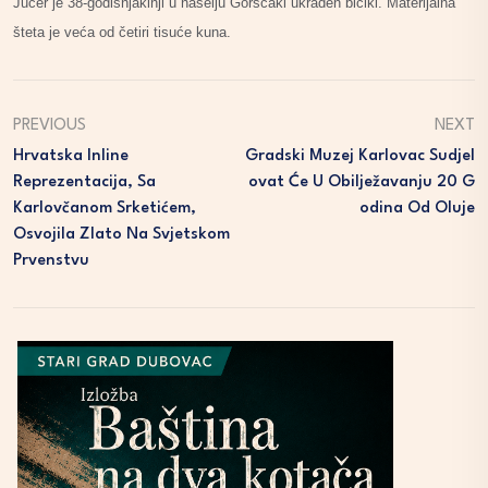
Jučer je 38-godišnjakinji u naselju Goršćaki ukraden bicikl. Materijalna
šteta je veća od četiri tisuće kuna.
PREVIOUS
NEXT
Hrvatska Inline
Gradski Muzej Karlovac Sudjel
Reprezentacija, Sa
Ovat Će U Obilježavanju 20 G
Karlovčanom Srketićem,
Odina Od Oluje
Osvojila Zlato Na Svjetskom
Prvenstvu