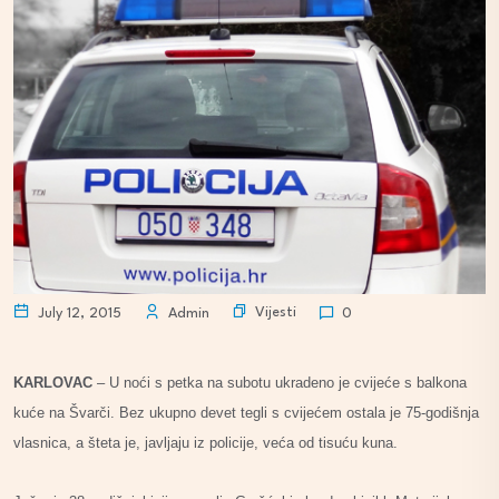
Vijesti
July 12, 2015
Admin
0
KARLOVAC
– U noći s petka na subotu ukradeno je cvijeće s balkona
kuće na Švarči. Bez ukupno devet tegli s cvijećem ostala je 75-godišnja
vlasnica, a šteta je, javljaju iz policije, veća od tisuću kuna.