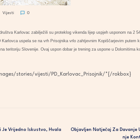
Vijesti
0
ruštva Karlovac zabilježili su proteklog vikenda lijep uspjeh usponom na 2 54
 Karlovca uspela se na vrh Prisojnika vrlo zahtjevnim Kopiščarjevim putem k
 na teritoriju Slovenije. Ovaj uspon dobar je trening za uspone u Dolomitima 
ages/stories/vijesti/PD_Karlovac_Prisojnik/*{/rokbox}
 Je Vrijedno Iskustvo, Hvala
Objavljen Natječaj Za Davanje 
Nje Kon