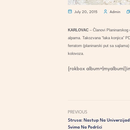
July 20, 2015
Admin
KARLOVAC
– Članovi Planinarskog d
alpama. Takozvana “laka konjica” PD
ferratom (planinarski put sa sajlama)
kolovoza.​
{rokbox album=|myalbum|}im
PREVIOUS
Strusa: Nastup Na Univerzijadi
Svima Na Podršci