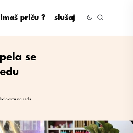
imaš priču ?
slušaj
pela se
redu
u kolovozu na redu