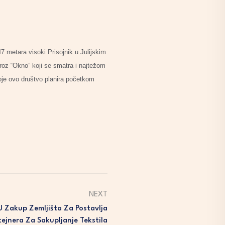
7 metara visoki Prisojnik u Julijskim
roz “Okno” koji se smatra i najtežom
koje ovo društvo planira početkom
NEXT
U Zakup Zemljišta Za Postavlja
tejnera Za Sakupljanje Tekstila