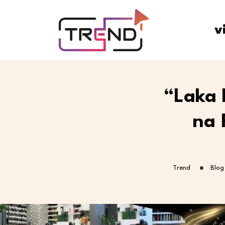
v
“Laka 
na 
Trend
Blog