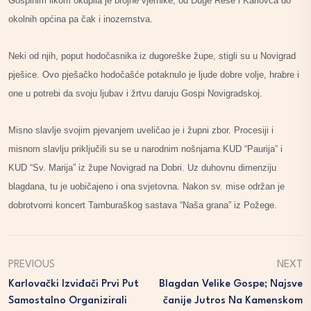
Gospinim likom okupila je brojne vjernike, od Duge Rese i Karlovca do
okolnih općina pa čak i inozemstva.
Neki od njih, poput hodočasnika iz dugoreške župe, stigli su u Novigrad
pješice. Ovo pješačko hodočašće potaknulo je ljude dobre volje, hrabre i
one u potrebi da svoju ljubav i žrtvu daruju Gospi Novigradskoj.
Misno slavlje svojim pjevanjem uveličao je i župni zbor. Procesiji i
misnom slavlju priključili su se u narodnim nošnjama KUD “Paurija” i
KUD “Sv. Marija” iz župe Novigrad na Dobri. Uz duhovnu dimenziju
blagdana, tu je uobičajeno i ona svjetovna. Nakon sv. mise održan je
dobrotvorni koncert Tamburaškog sastava “Naša grana” iz Požege.
PREVIOUS
NEXT
Karlovački Izviđači Prvi Put
Blagdan Velike Gospe; Najsve
Samostalno Organizirali
Čanije Jutros Na Kamenskom