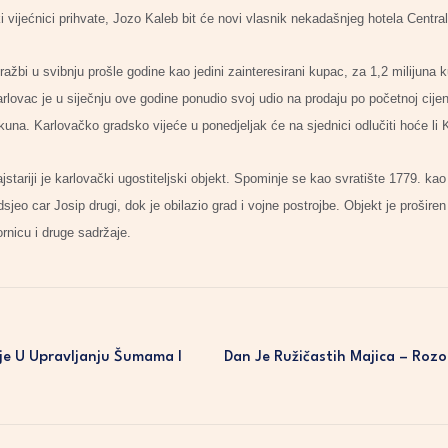
 vijećnici prihvate, Jozo Kaleb bit će novi vlasnik nekadašnjeg hotela Central 
ažbi u svibnju prošle godine kao jedini zainteresirani kupac, za 1,2 milijuna k
rlovac je u siječnju ove godine ponudio svoj udio na prodaju po početnoj cijeni
kuna. Karlovačko gradsko vijeće u ponedjeljak će na sjednici odlučiti hoće li K
jstariji je karlovački ugostiteljski objekt. Spominje se kao svratište 1779. kao
sjeo car Josip drugi, dok je obilazio grad i vojne postrojbe. Objekt je prošire
ornicu i druge sadržaje.
ije U Upravljanju Šumama I
Dan Je Ružičastih Majica – Roz