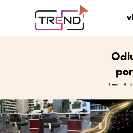
v
Odlu
pon
Trend
B