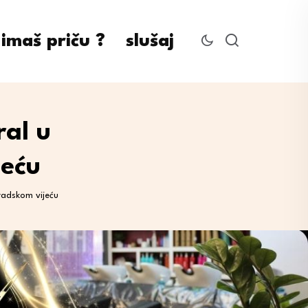
imaš priču ?
slušaj
ral u
jeću
radskom vijeću