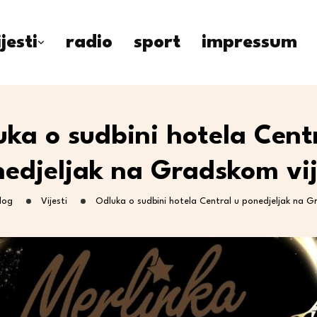
ijesti
radio
sport
impressum
ka o sudbini hotela Cent
edjeljak na Gradskom vi
log
Vijesti
Odluka o sudbini hotela Central u ponedjeljak na G