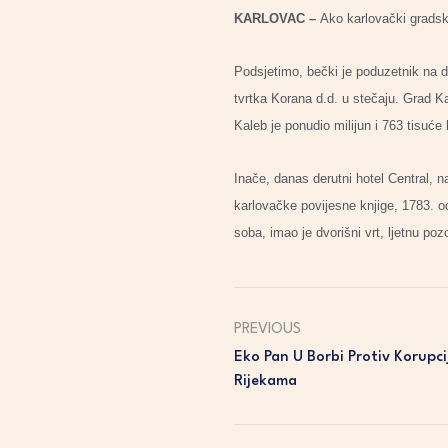
KARLOVAC –
Ako karlovački gradski
Podsjetimo, bečki je poduzetnik na dr
tvrtka Korana d.d. u stečaju. Grad Ka
Kaleb je ponudio milijun i 763 tisuće 
Inače, danas derutni hotel Central, na
karlovačke povijesne knjige, 1783. od
soba, imao je dvorišni vrt, ljetnu poz
PREVIOUS
Eko Pan U Borbi Protiv Korupc
Rijekama