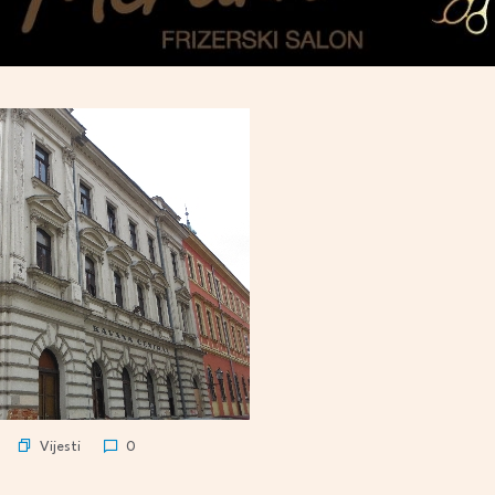
Vijesti
0