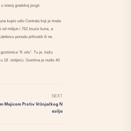
u staroj gradskoj jezgri.
una kupio udio Centrala koji je imala
 od milijun i 762 tisuće kuna, a
alebovu ponudu prihvatiti ili ne.
 gostionica “K orlu”. Tu je, kažu
n u 19. stoljeću. Gostima je nudio 40
NEXT
om Majicom Protiv Vršnjačkog N
Asilja