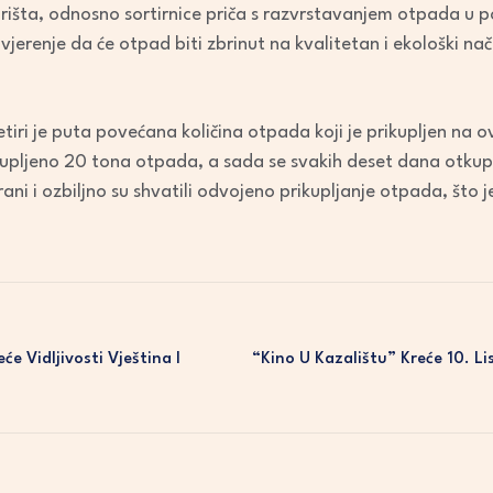
šta, odnosno sortirnice priča s razvrstavanjem otpada u po
jerenje da će otpad biti zbrinut na kvalitetan i ekološki nač
iri je puta povećana količina otpada koji je prikupljen na ov
upljeno 20 tona otpada, a sada se svakih deset dana otkup
irani i ozbiljno su shvatili odvojeno prikupljanje otpada, što
 Vidljivosti Vještina I
“Kino U Kazalištu” Kreće 10. L