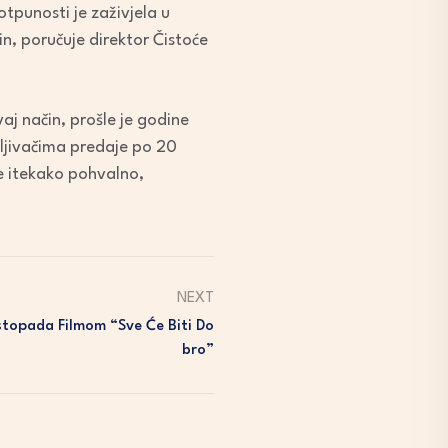
tpunosti je zaživjela u
in, poručuje direktor Čistoće
aj način, prošle je godine
ljivačima predaje po 20
 je itekako pohvalno,
NEXT
istopada Filmom “Sve Će Biti Do
Bro”