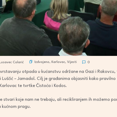
Izdvojeno
,
Karlovac
,
Vijesti
usavec Colarić
0
zvrstavanju otpada u kućanstvu održane na Gazi i Rakovcu, t
 Luščić – Jamadol. Cilj je građanima objasniti kako pravilno
Karlovac te tvrtke Čistoća i Kodos.
ne stvari koje nam ne trebaju, ali recikliranjem ih možemo po
a kućnom pragu.