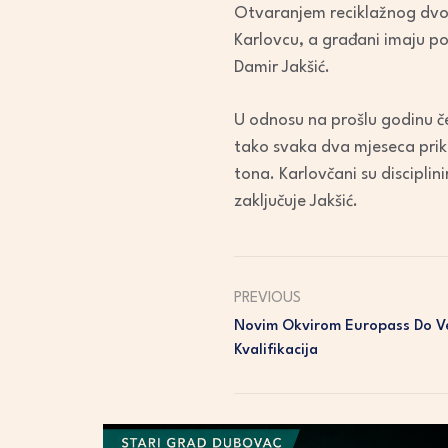
Otvaranjem reciklažnog dvori
Karlovcu, a građani imaju pov
Damir Jakšić.
U odnosu na prošlu godinu čet
tako svaka dva mjeseca prik
tona. Karlovčani su disciplin
zaključuje Jakšić.
PREVIOUS
Novim Okvirom Europass Do Veće
Kvalifikacija