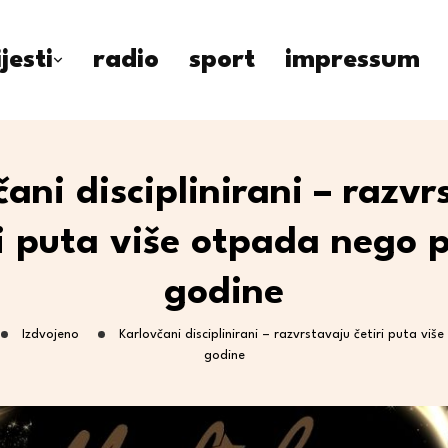
ijesti
radio
sport
impressum
ani disciplinirani – razv
ri puta više otpada nego p
godine
Izdvojeno
Karlovčani disciplinirani – razvrstavaju četiri puta vi
godine