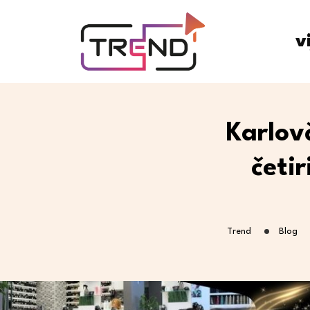
v
Karlovč
četi
Trend
Blog