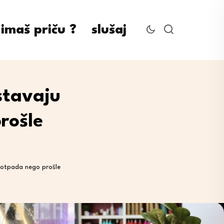
imaš priču ?
slušaj
rstavaju
rošle
še otpada nego prošle