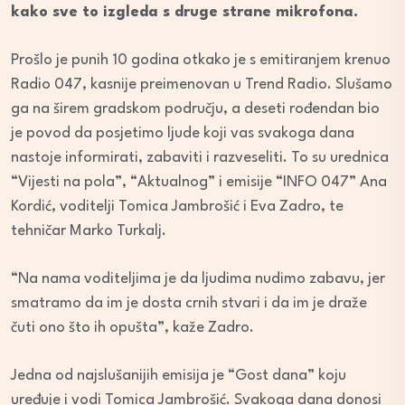
kako sve to izgleda s druge strane mikrofona.
Prošlo je punih 10 godina otkako je s emitiranjem krenuo
Radio 047, kasnije preimenovan u Trend Radio. Slušamo
ga na širem gradskom području, a deseti rođendan bio
je povod da posjetimo ljude koji vas svakoga dana
nastoje informirati, zabaviti i razveseliti. To su urednica
“Vijesti na pola”, “Aktualnog” i emisije “INFO 047” Ana
Kordić, voditelji Tomica Jambrošić i Eva Zadro, te
tehničar Marko Turkalj.
“Na nama voditeljima je da ljudima nudimo zabavu, jer
smatramo da im je dosta crnih stvari i da im je draže
čuti ono što ih opušta”, kaže Zadro.
Jedna od najslušanijih emisija je “Gost dana” koju
uređuje i vodi Tomica Jambrošić. Svakoga dana donosi