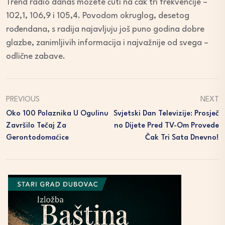
Trend radio danas možete čuti na čak tri frekvencije –
102,1, 106,9 i 105,4. Povodom okruglog, desetog
rođendana, s radija najavljuju još puno godina dobre
glazbe, zanimljivih informacija i najvažnije od svega –
odlične zabave.
PREVIOUS
NEXT
Oko 100 Polaznika U Ogulinu
Svjetski Dan Televizije: Prosječ
Završilo Tečaj Za
No Dijete Pred TV-Om Provede
Gerontodomaćice
Čak Tri Sata Dnevno!