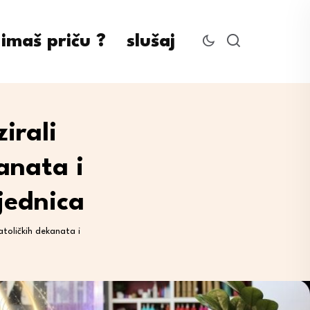
imaš priču ?
slušaj
irali
anata i
jednica
atoličkih dekanata i