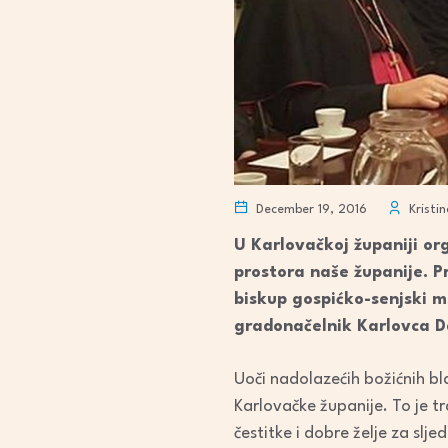
December 19, 2016
Kristin
U Karlovačkoj županiji or
prostora naše županije. P
biskup gospićko-senjski ms
gradonačelnik Karlovca Da
Uoči nadolazećih božićnih b
Karlovačke županije. To je t
čestitke i dobre želje za sl