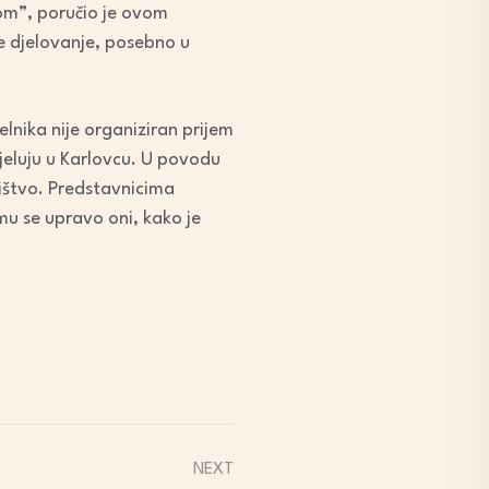
vom”, poručio je ovom
e djelovanje, posebno u
lnika nije organiziran prijem
djeluju u Karlovcu. U povodu
ništvo. Predstavnicima
emu se upravo oni, kako je
NEXT