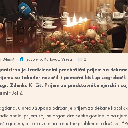
Izdvojeno
,
Karlovac
,
Vijesti
a Glodić
0
ganiziran je tradicionalni predbožićni prijem za dekan
rijemu su također nazočili i pomoćni biskup zagrebačk
gr. Zdenko Križić. Prijem za predstavnike vjerskih zaj
mir Jelić.
lagdana, u uredu župana održan je prijem za dekane katolič
radicionalni prijem koji se organizira svake godine, a na nje
jedeću godinu, ali i ukazuje na trenutne probleme u društvu.