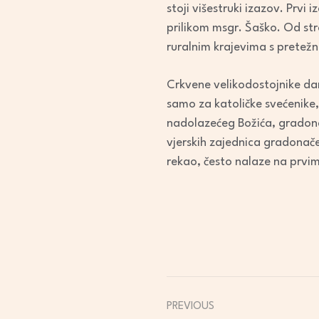
stoji višestruki izazov. Prv
prilikom msgr. Šaško. Od str
ruralnim krajevima s pretežn
Crkvene velikodostojnike dan
samo za katoličke svećenike,
nadolazećeg Božića, gradonač
vjerskih zajednica gradonačel
rekao, često nalaze na prvim
PREVIOUS