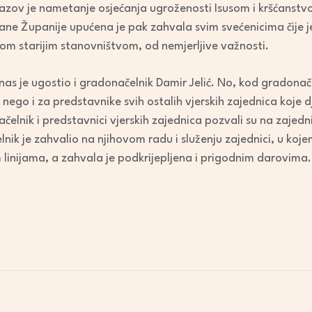
i izazov je nametanje osjećanja ugroženosti Isusom i kršćanst
ane Županije upućena je pak zahvala svim svećenicima čije j
om starijim stanovništvom, od nemjerljive važnosti.
as je ugostio i gradonačelnik Damir Jelić. No, kod gradonače
 nego i za predstavnike svih ostalih vjerskih zajednica koje 
elnik i predstavnici vjerskih zajednica pozvali su na zajed
nik je zahvalio na njihovom radu i služenju zajednici, u koj
 linijama, a zahvala je podkrijepljena i prigodnim darovima.