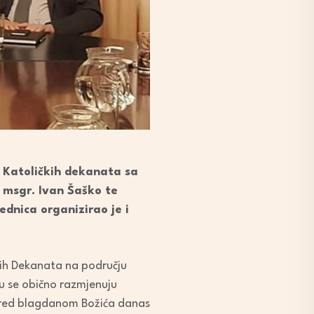
e Katoličkih dekanata sa
i msgr. Ivan Šaško te
ednica organizirao je i
kih Dekanata na području
mu se obično razmjenuju
 “Pred blagdanom Božića danas